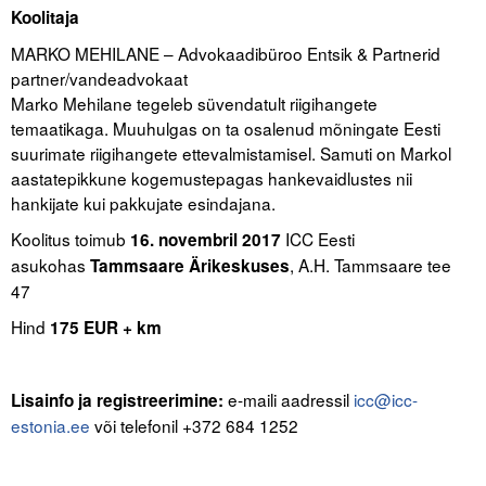
Liitu meililistiga
Koolitaja
MARKO MEHILANE – Advokaadibüroo Entsik & Partnerid
Oskusteave
partner/vandeadvokaat
Marko Mehilane tegeleb süvendatult riigihangete
Incoterms® 2020
temaatikaga. Muuhulgas on ta osalenud mõningate Eesti
Abimaterjalid
suurimate riigihangete ettevalmistamisel. Samuti on Markol
aastatepikkune kogemustepagas hankevaidlustes nii
Projektid
hankijate kui pakkujate esindajana.
Koolitus toimub
ICC Eesti
16. novembril 2017
asukohas
, A.H. Tammsaare tee
Tammsaare Ärikeskuses
47
Hind
175 EUR + km
e-maili aadressil
icc@icc-
Lisainfo ja registreerimine:
estonia.ee
või telefonil +372 684 1252