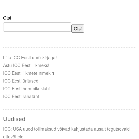
Otsi
Otsi
Liitu ICC Eesti uudiskirjaga!
Astu ICC Eesti liikmeks!
ICC Eesti liikmete nimekiri
ICC Eesti üritused
ICC Eesti hommikuklubi
ICC Eesti rahatäht
Uudised
ICC: USA uued tollimaksud võivad kahjustada ausalt tegutsevaid
ettevõtteid