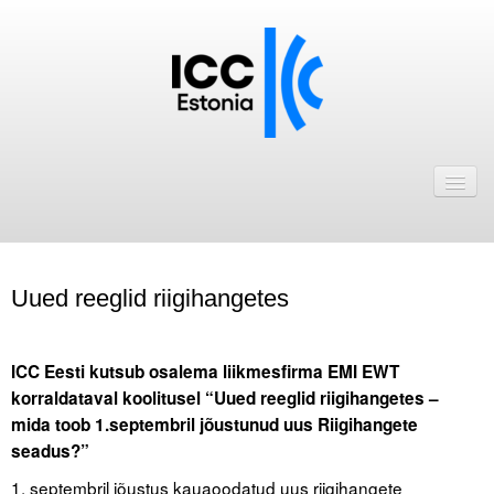
Avaleht
Uudised
Liikmed
Uued reeglid riigihangetes
ICC Eesti liikmebaas
Liikmete pakkumised
ICC Eesti kutsub osalema liikmesfirma EMI EWT
korraldataval koolitusel “Uued reeglid riigihangetes –
Astu ICC Eesti liikmeks!
mida toob 1.septembril jõustunud uus Riigihangete
seadus?”
Kalender
1. septembril jõustus kauaoodatud uus riigihangete
ICC Eesti