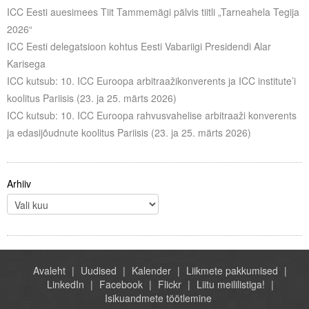
ICC Eesti auesimees Tiit Tammemägi pälvis tiitli „Tarneahela Tegija
2026“
ICC Eesti delegatsioon kohtus Eesti Vabariigi Presidendi Alar
Karisega
ICC kutsub: 10. ICC Euroopa arbitraažikonverents ja ICC institute’i
koolitus Pariisis (23. ja 25. märts 2026)
ICC kutsub: 10. ICC Euroopa rahvusvahelise arbitraaži konverents
ja edasijõudnute koolitus Pariisis (23. ja 25. märts 2026)
Arhiiv
Avaleht
Uudised
Kalender
Liikmete pakkumised
LinkedIn
Facebook
Flickr
Liitu meililistiga!
Isikuandmete töötlemine