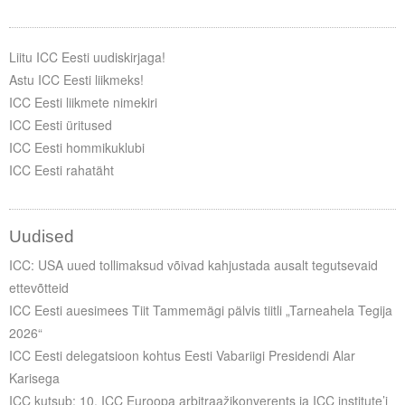
Tegevused
Liitu ICC Eesti uudiskirjaga!
Publikatsioonid
Astu ICC Eesti liikmeks!
ICC Eesti liikmete nimekiri
Arvamus
ICC Eesti üritused
Viidad
ICC Eesti hommikuklubi
ICC Eesti rahatäht
ICC WBO
ICC komisjonid
Uudised
ICC: USA uued tollimaksud võivad kahjustada ausalt tegutsevaid
Digiraamatukogu
ettevõtteid
Juhendid ja väljaanded
ICC Eesti auesimees Tiit Tammemägi pälvis tiitli „Tarneahela Tegija
2026“
Videod
ICC Eesti delegatsioon kohtus Eesti Vabariigi Presidendi Alar
Karisega
Kontakt
ICC kutsub: 10. ICC Euroopa arbitraažikonverents ja ICC institute’i