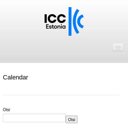
Avaleht
Uudised
Liikmed
Calendar
ICC Eesti liikmebaas
Liikmete pakkumised
Astu ICC Eesti liikmeks!
Otsi
Kalender
Otsi
ICC Eesti