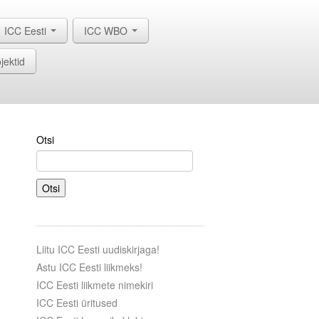
ICC Eesti
ICC WBO
jektid
Otsi
Otsi
Liitu ICC Eesti uudiskirjaga!
Astu ICC Eesti liikmeks!
ICC Eesti liikmete nimekiri
ICC Eesti üritused