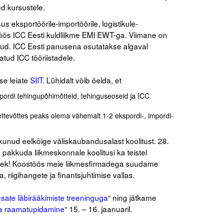
d kursustele.
 eksportöörile-importöörile, logistikule-
öös ICC Eesti kuldliikme
EMI EWT
-ga. Viimane on
nud. ICC Eesti panusena osutatakse algaval
datud ICC tööriistadele.
se leiate
SIIT
. Lühidalt võib öelda, et
spordi tehingupõhimõtteid, tehinguseoseid ja ICC
ettevõttes peaks olema vähemalt 1-2 ekspordi-, impordi-
nud eelkõige väliskaubandusalast koolitust. 28.
pakkuda liikmeskonnale koolitusi ka teistel
anek! Koostöös meie liikmesfirmadega suudame
 riigihangete ja finantsjuhtimise vallas.
sate läbirääkimiste treeninguga
“ ning jätkame
 ja raamatupidamine
“ 15. – 16. jaanuaril.