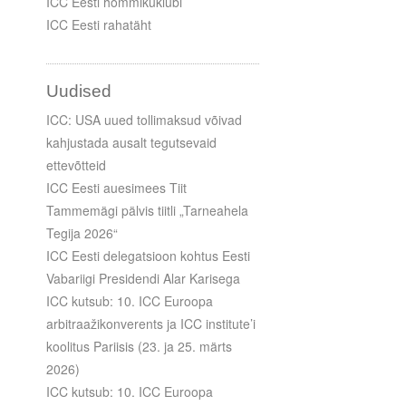
ICC Eesti hommikuklubi
ICC Eesti rahatäht
Uudised
ICC: USA uued tollimaksud võivad
kahjustada ausalt tegutsevaid
ettevõtteid
ICC Eesti auesimees Tiit
Tammemägi pälvis tiitli „Tarneahela
Tegija 2026“
ICC Eesti delegatsioon kohtus Eesti
Vabariigi Presidendi Alar Karisega
ICC kutsub: 10. ICC Euroopa
arbitraažikonverents ja ICC institute’i
koolitus Pariisis (23. ja 25. märts
2026)
ICC kutsub: 10. ICC Euroopa