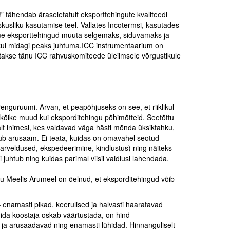
 tähendab äraseletatult eksporttehingute kvaliteedi
kusliku kasutamise teel. Vallates Incotermsi, kasutades
aame eksporttehingud muuta selgemaks, siduvamaks ja
 kui midagi peaks juhtuma.ICC instrumentaarium on
tetakse tänu ICC rahvuskomiteede üleilmsele võrgustikule
renguruumi. Arvan, et peapõhjuseks on see, et riiklikul
d kõike muud kui eksporditehingu põhimõtteid. Seetõttu
alt inimesi, kes valdavad väga hästi mõnda üksiktahku,
dub arusaam. Ei teata, kuidas on omavahel seotud
arveldused, ekspedeerimine, kindlustus) ning näiteks
juhtub ning kuidas parimal viisil vaidlusi lahendada.
uru Meelis Arumeel on öelnud, et eksporditehingud võib
enamasti pikad, keerulised ja halvasti haaratavad
mida koostaja oskab väärtustada, on hind
d ja arusaadavad ning enamasti lühidad. Hinnanguliselt