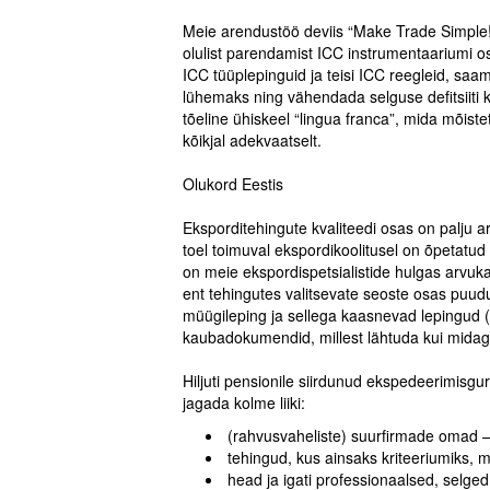
.
Meie arendustöö deviis “Make Trade Simple!”
olulist parendamist ICC instrumentaariumi os
ICC tüüplepinguid ja teisi ICC reegleid, s
lühemaks ning vähendada selguse defitsiiti
tõeline ühiskeel “lingua franca”, mida mõis
kõikjal adekvaatselt.
.
Olukord Eestis
.
Eksporditehingute kvaliteedi osas on palju a
toel toimuval ekspordikoolitusel on õpetatu
on meie ekspordispetsialistide hulgas arvuk
ent tehingutes valitsevate seoste osas puu
müügileping ja sellega kaasnevad lepingud (
kaubadokumendid, millest lähtuda kui midagi 
.
Hiljuti pensionile siirdunud ekspedeerimisg
jagada kolme liiki:
(rahvusvaheliste) suurfirmade omad – 
tehingud, kus ainsaks kriteeriumiks, 
head ja igati professionaalsed, selge