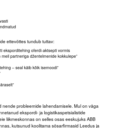
vasti
tundmatud
de ettevõttes tundub tuttav:
iti eksporditehing oferdi-aktsepti vormis
n meil partneriga džentelmenide kokkulepe”
 tehing – seal käib kõik isemoodi”
”
äraselt”
d nende probleemide lahendamisele. Mul on väga
nnetanud ekspordi- ja logistikaspetsialistide
eie liikmeskonnas on selles osas eeskujuks ABB
llinnas, kutsunud koolitama sõsarfirmasid Leedus ja