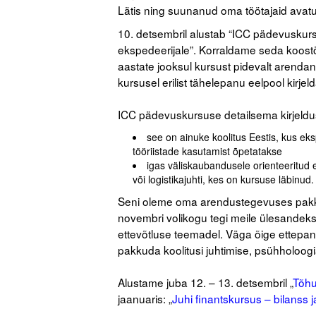
Lätis ning suunanud oma töötajaid avatu
10. detsembril alustab “ICC pädevuskursus
ekspedeerijale”. Korraldame seda koost
aastate jooksul kursust pidevalt arenda
kursusel erilist tähelepanu eelpool kirjel
.
ICC pädevuskursuse detailsema kirjeldu
see on ainuke koolitus Eestis, kus ek
tööriistade kasutamist õpetatakse
igas väliskaubandusele orienteeritud 
või logistikajuhti, kes on kursuse läbinud.
Seni oleme oma arendustegevuses pakku
novembri volikogu tegi meile ülesandeks 
ettevõtluse teemadel. Väga õige ettep
pakkuda koolitusi juhtimise, psühholoogia,
.
Alustame juba 12. – 13. detsembril „
Tõhu
jaanuaris: „
Juhi finantskursus – bilanss
.