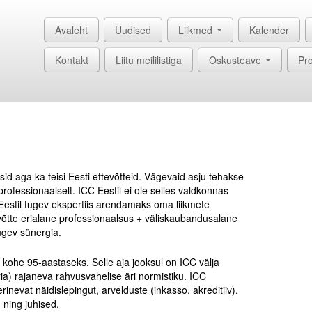
Avaleht
Uudised
Liikmed
Kalender
Kontakt
Liitu meililistiga
Oskusteave
Pro
id aga ka teisi Eesti ettevõtteid. Vägevaid asju tehakse
rofessionaalselt. ICC Eestil ei ole selles valdkonnas
Eestil tugev ekspertiis arendamaks oma liikmete
võtte erialane professionaalsus + väliskaubandusalane
tugev sünergia.
ohe 95-aastaseks. Selle aja jooksul on ICC välja
) rajaneva rahvusvahelise äri normistiku. ICC
nevat näidislepingut, arvelduste (inkasso, akreditiiv),
 ning juhised.