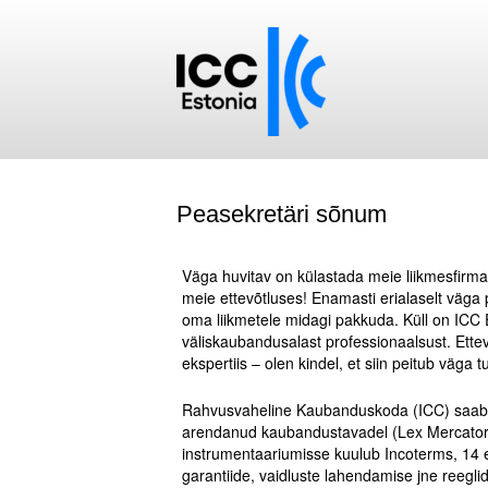
Peasekretäri sõnum
.
Väga huvitav on külastada meie liikmesfirmas
meie ettevõtluses! Enamasti erialaselt väga p
oma liikmetele midagi pakkuda. Küll on ICC 
väliskaubandusalast professionaalsust. Ette
ekspertiis – olen kindel, et siin peitub väga 
.
Rahvusvaheline Kaubanduskoda (ICC) saab k
arendanud kaubandustavadel (Lex Mercatoria
instrumentaariumisse kuulub Incoterms, 14 eri
garantiide, vaidluste lahendamise jne reeglid