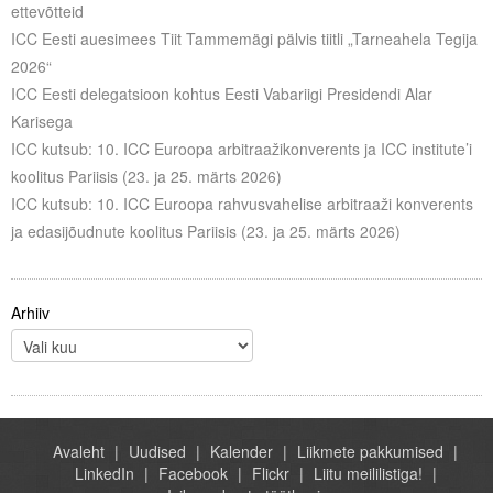
ettevõtteid
ICC Eesti auesimees Tiit Tammemägi pälvis tiitli „Tarneahela Tegija
2026“
ICC Eesti delegatsioon kohtus Eesti Vabariigi Presidendi Alar
Karisega
ICC kutsub: 10. ICC Euroopa arbitraažikonverents ja ICC institute’i
koolitus Pariisis (23. ja 25. märts 2026)
ICC kutsub: 10. ICC Euroopa rahvusvahelise arbitraaži konverents
ja edasijõudnute koolitus Pariisis (23. ja 25. märts 2026)
Arhiiv
Avaleht
Uudised
Kalender
Liikmete pakkumised
LinkedIn
Facebook
Flickr
Liitu meililistiga!