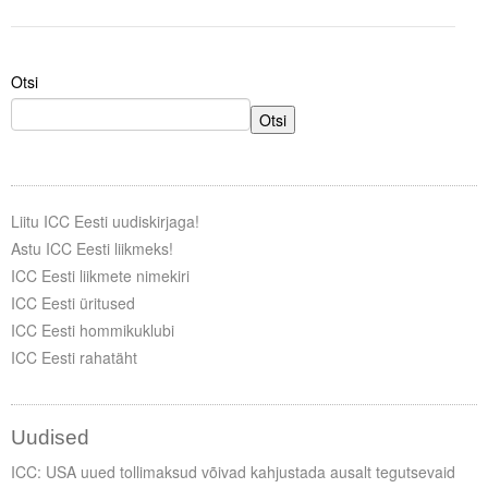
Otsi
Otsi
Liitu ICC Eesti uudiskirjaga!
Astu ICC Eesti liikmeks!
ICC Eesti liikmete nimekiri
ICC Eesti üritused
ICC Eesti hommikuklubi
ICC Eesti rahatäht
Uudised
ICC: USA uued tollimaksud võivad kahjustada ausalt tegutsevaid