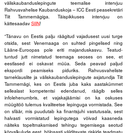
väliskaubanduslepingute teemalise intervjuu
Rahvusvahelise Kaubanduskoja – ICC Eesti peasekretäri
Tegevused
Tiit Tammemägiga. Täispikkuses intervjuu on
kättesaadav
SIIN
!
Publikatsioonid
“Tänavu on Eestis palju räägitud vajadusest uusi turge
Arvamus
otsida, sest Venemaaga on suhted pingelised ning
Viidad
Lääne-Euroopas pole eriti majanduskasvu. Teatud-
tuntud jutt nimetatud teemaga seoses on see, et
ICC WBO
eestlased ei oskavat müüa. Seda peavad paljud
ekspordi peamiseks piduriks. Rahvusvaheliste
tarneklauslite ja väliskaubanduslepingute asjatundja Tiit
ICC komisjonid
Tammemägi, kes on Eestis juba kaks aastakümmet
Digiraamatukogu
sellealast kompetentsi edendanud, räägib selles
infolehenumbris, et vajakajäämisi on ka oskuses
Juhendid ja väljaanded
müügitöö tulemus kvaliteetse lepinguga vormistada. See
on sfäär, mis puudutab ka finantsjuhi vastutusala, sest
Videod
halvasti vormistatud lepingutega võivad kaasneda
näiteks topeltmaksmised tehingu tegemisega seotud
Kontakt
kõrvalkulude eest, hõlpsasti välditavate riskide teadmatu