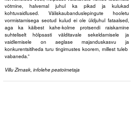
Liitu meililistiga
võtmine, halvemal juhul ka pikad ja kulukad
kohtuvaidlused. Väliskaubanduslepingute hooletu
Oskusteave
vormistamisega seotud kulud ei ole üldjuhul fataalsed,
aga ka käibest kahe-kolme protsendi raiskamine
Incoterms® 2020
suhteliselt hõlpsasti välditavale sekeldamisele ja
vaidlemisele on aeglase majanduskasvu ja
Abimaterjalid
konkurentsitiheda turu tingimustes koorem, millest tuleb
vabaneda.”
Projektid
Villu Zirnask, infolehe peatoimetaja