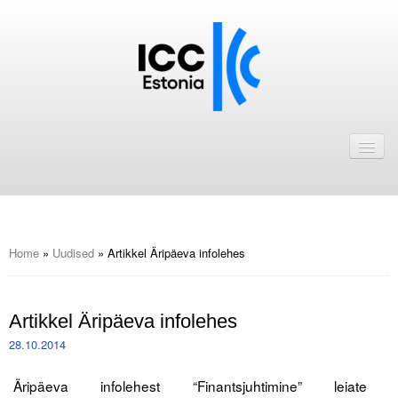
Avaleht
Uudised
Liikmed
ICC Eesti liikmebaas
Home
»
Uudised
»
Artikkel Äripäeva infolehes
Liikmete pakkumised
Artikkel Äripäeva infolehes
Astu ICC Eesti liikmeks!
28.10.2014
Kalender
Äripäeva infolehest “Finantsjuhtimine” leiate
ICC Eesti