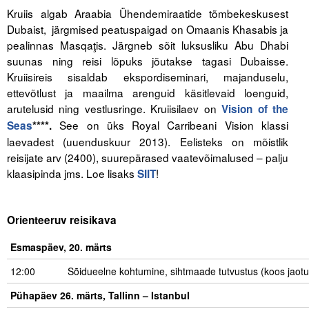
Liitu meililistiga
Kruiis algab Araabia Ühendemiraatide tõmbekeskusest
Dubaist, järgmised peatuspaigad on Omaanis Khasabis ja
Oskusteave
pealinnas Masqaţis. Järgneb sõit luksusliku Abu Dhabi
suunas ning reisi lõpuks jõutakse tagasi Dubaisse.
Incoterms® 2020
Kruiisireis sisaldab ekspordiseminari, majanduselu,
ettevõtlust ja maailma arenguid käsitlevaid loenguid,
Abimaterjalid
arutelusid ning vestlusringe. Kruiisilaev on
Vision of the
See on üks Royal Carribeani Vision klassi
Seas
****.
Projektid
laevadest (uuenduskuur 2013). Eelisteks on mõistlik
reisijate arv (2400), suurepärased vaatevõimalused – palju
klaasipinda jms. Loe lisaks
!
SIIT
Orienteeruv reisikava
Esmaspäev, 20. märts
12:00
Sõidueelne kohtumine, sihtmaade tutvustus (koos jaotu
Pühapäev 26. märts, Tallinn – Istanbul