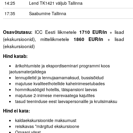
14:25
Lend TK1421 väljub Tallinna
17:35
Saabumine Tallinna
ICC Eesti liikmetele
+ lisad
Osavõtutasu:
1710 EUR/in
(ekskursioonid), mitteliikmetele
+ lisad
1860 EUR/in
(ekskursioonid)
Hind katab:
ärikohtumiste ja ekspordiseminari programmi koos
jaotusmaterjalidega
lennupiletid ja lennujaamamaksud, bussisõidud
majutuse kvaliteethotellide kaheinimesetubades
hommikusöögid hotellis, täispansioni laevas
majutuse 2-inimese merevaatega kajutites
tasud teeninduse eest laevapersonalile ja kruiisimaksu
Hind ei kata:
kaldaekskursioonide maksumust
reisikavas *märgitud ekskursioone
Omaani viisat