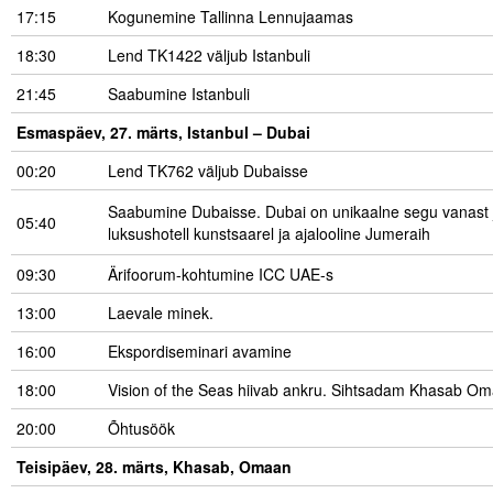
17:15
Kogunemine Tallinna Lennujaamas
18:30
Lend TK1422 väljub Istanbuli
21:45
Saabumine Istanbuli
Esmaspäev, 27. märts, Istanbul – Dubai
00:20
Lend TK762 väljub Dubaisse
Saabumine Dubaisse. Dubai on unikaalne segu vanast j
05:40
luksushotell kunstsaarel ja ajalooline Jumeraih
09:30
Ärifoorum-kohtumine ICC UAE-s
13:00
Laevale minek.
16:00
Ekspordiseminari avamine
18:00
Vision of the Seas hiivab ankru. Sihtsadam Khasab Om
20:00
Õhtusöök
Teisipäev, 28. märts, Khasab, Omaan