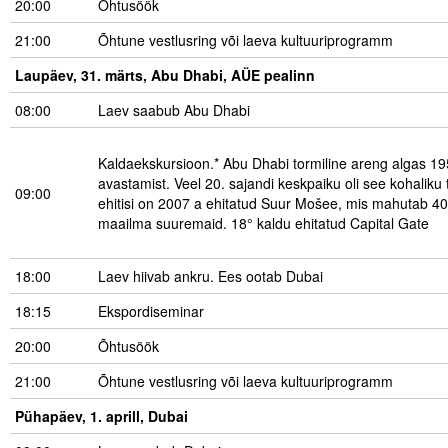
20:00
Õhtusöök
21:00
Õhtune vestlusring või laeva kultuuriprogramm
Laupäev, 31. märts, Abu Dhabi, AÜE pealinn
08:00
Laev saabub Abu Dhabi
Kaldaekskursioon.* Abu Dhabi tormiline areng algas 195
avastamist. Veel 20. sajandi keskpaiku oli see kohaliku
09:00
ehitisi on 2007 a ehitatud Suur Mošee, mis mahutab 4
maailma suuremaid. 18° kaldu ehitatud Capital Gate
18:00
Laev hiivab ankru. Ees ootab Dubai
18:15
Ekspordiseminar
20:00
Õhtusöök
21:00
Õhtune vestlusring või laeva kultuuriprogramm
Pühapäev, 1. aprill, Dubai