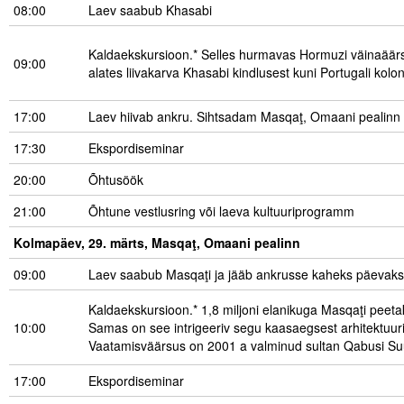
08:00
Laev saabub Khasabi
Kaldaekskursioon.* Selles hurmavas Hormuzi väinaäär
09:00
alates liivakarva Khasabi kindlusest kuni Portugali kolon
17:00
Laev hiivab ankru. Sihtsadam Masqaţ, Omaani pealinn
17:30
Ekspordiseminar
20:00
Õhtusöök
21:00
Õhtune vestlusring või laeva kultuuriprogramm
Kolmapäev, 29. märts, Masqaţ, Omaani pealinn
09:00
Laev saabub Masqaţi ja jääb ankrusse kaheks päevaks
Kaldaekskursioon.* 1,8 miljoni elanikuga Masqaţi pee
10:00
Samas on see intrigeeriv segu kaasaegsest arhitektuurist
Vaatamisväärsus on 2001 a valminud sultan Qabusi S
17:00
Ekspordiseminar