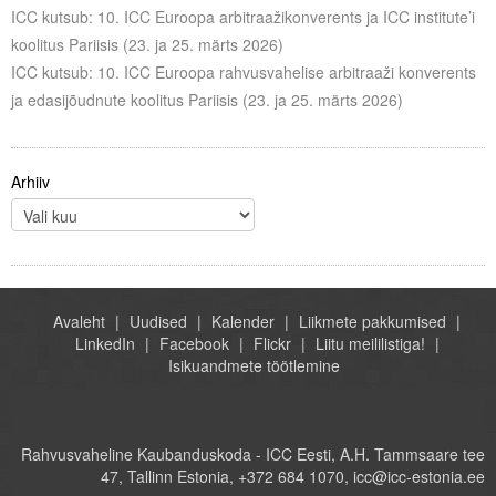
ICC kutsub: 10. ICC Euroopa arbitraažikonverents ja ICC institute’i
koolitus Pariisis (23. ja 25. märts 2026)
ICC kutsub: 10. ICC Euroopa rahvusvahelise arbitraaži konverents
ja edasijõudnute koolitus Pariisis (23. ja 25. märts 2026)
Arhiiv
Avaleht
Uudised
Kalender
Liikmete pakkumised
LinkedIn
Facebook
Flickr
Liitu meililistiga!
Isikuandmete töötlemine
Rahvusvaheline Kaubanduskoda - ICC Eesti, A.H. Tammsaare tee
47, Tallinn Estonia, +372 684 1070, icc@icc-estonia.ee