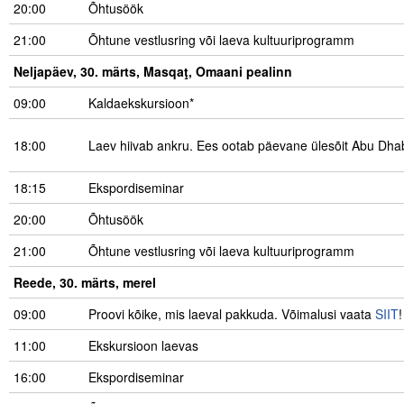
20:00
Õhtusöök
21:00
Õhtune vestlusring või laeva kultuuriprogramm
Neljapäev, 30. märts, Masqaţ, Omaani pealinn
09:00
Kaldaekskursioon*
18:00
Laev hiivab ankru. Ees ootab päevane ülesõit Abu Dha
18:15
Ekspordiseminar
20:00
Õhtusöök
21:00
Õhtune vestlusring või laeva kultuuriprogramm
Reede, 30. märts, merel
09:00
Proovi kõike, mis laeval pakkuda. Võimalusi vaata
SIIT
!
11:00
Ekskursioon laevas
16:00
Ekspordiseminar