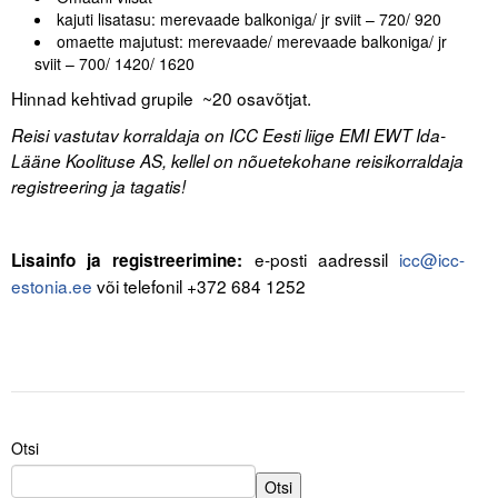
kajuti lisatasu: merevaade balkoniga/ jr sviit – 720/ 920
omaette majutust: merevaade/ merevaade balkoniga/ jr
sviit – 700/ 1420/ 1620
Hinnad kehtivad grupile ~20 osavõtjat.
Reisi vastutav korraldaja on ICC Eesti liige EMI EWT Ida-
Lääne Koolituse AS, kellel on nõuetekohane reisikorraldaja
registreering ja tagatis!
e-posti aadressil
icc@icc-
Lisainfo ja registreerimine:
estonia.ee
või telefonil +372 684 1252
Otsi
Otsi