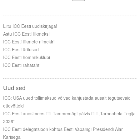
Liitu ICC Eesti uudiskirjaga!
Astu ICC Eesti liikmeks!
ICC Eesti liikmete nimekiri
ICC Eesti üritused
ICC Eesti hommikuklubi
ICC Eesti rahatäht
Uudised
ICC: USA uued tollimaksud võivad kahjustada ausalt tegutsevaid
ettevõtteid
ICC Eesti auesimees Tiit Tammemägi pälvis tiitli „Tarneahela Tegija
2026“
ICC Eesti delegatsioon kohtus Eesti Vabariigi Presidendi Alar
Karisega