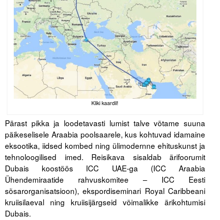
Tegevused
Publikatsioonid
Arvamus
Viidad
ICC WBO
Kliki kaardil!
Pärast pikka ja loodetavasti lumist talve võtame suuna
ICC komisjonid
päikeselisele Araabia poolsaarele, kus kohtuvad idamaine
eksootika, iidsed kombed ning ülimodernne ehituskunst ja
Digiraamatukogu
tehnoloogilised imed. Reisikava sisaldab ärifoorumit
Juhendid ja väljaanded
Dubais koostöös ICC UAE-ga (ICC Araabia
Ühendemiraatide rahvuskomitee – ICC Eesti
Videod
sõsarorganisatsioon), ekspordiseminari Royal Caribbeani
kruiisilaeval ning kruiisijärgseid võimalikke ärikohtumisi
Kontakt
Dubais.