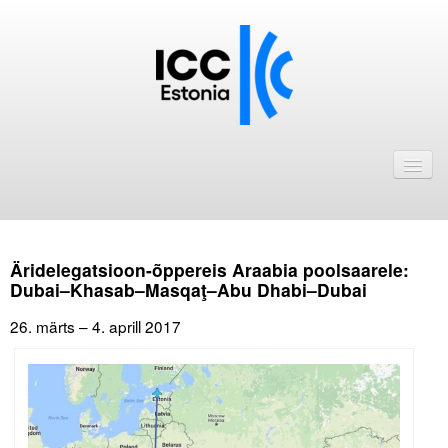
Avaleht
Uudised
Liikmed
Äridelegatsioon-õppereis Araabia poolsaarele:
ICC Eesti liikmebaas
Dubai–Khasab–Masqaţ–Abu Dhabi–Dubai
Liikmete pakkumised
26. märts – 4. aprill 2017
Astu ICC Eesti liikmeks!
Kalender
ICC Eesti