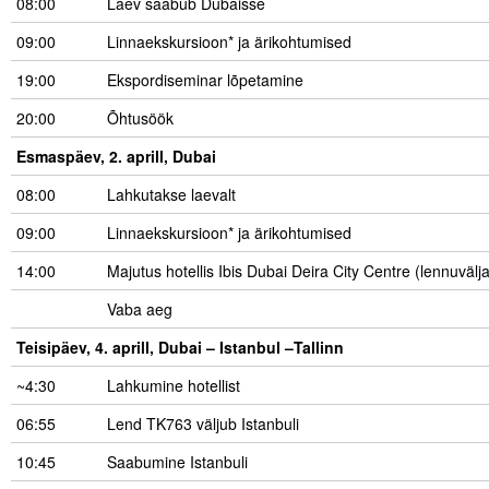
08:00
Laev saabub Dubaisse
09:00
Linnaekskursioon* ja ärikohtumised
19:00
Ekspordiseminar lõpetamine
20:00
Õhtusöök
Esmaspäev, 2. aprill, Dubai
08:00
Lahkutakse laevalt
09:00
Linnaekskursioon* ja ärikohtumised
14:00
Majutus hotellis Ibis Dubai Deira City Centre (lennuvälj
Vaba aeg
Teisipäev, 4. aprill, Dubai – Istanbul –Tallinn
~4:30
Lahkumine hotellist
06:55
Lend TK763 väljub Istanbuli
10:45
Saabumine Istanbuli