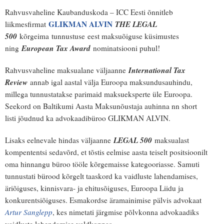
Rahvusvaheline Kaubanduskoda – ICC Eesti õnnitleb
Tegevused
GLIKMAN ALVIN
THE LEGAL
liikmesfirmat
500
kõrgeima
tunnustuse eest maksuõiguse küsimustes
Publikatsioonid
European Tax Award
ning
nominatsiooni puhul!
Arvamus
International Tax
Rahvusvaheline maksualane väljaanne
Viidad
Review
annab igal aastal välja Euroopa maksundusauhindu,
millega tunnustatakse parimaid maksueksperte üle Euroopa.
ICC WBO
Seekord on Baltikumi Aasta Maksunõustaja auhinna nn short
listi jõudnud ka advokaadibüroo GLIKMAN ALVIN.
ICC komisjonid
LEGAL 500
Lisaks eelnevale hindas väljaanne
maksualast
Digiraamatukogu
kompententsi sedavõrd, et tõstis eelmise aasta teiselt positsioonilt
oma hinnangu büroo tööle kõrgemaisse kategooriasse. Samuti
Juhendid ja väljaanded
tunnustati bürood kõrgelt taaskord ka vaidluste lahendamises,
äriõiguses, kinnisvara- ja ehitusõiguses, Euroopa Liidu ja
Videod
konkurentsiõiguses. Esmakordse äramainimise pälvis advokaat
Artur Sanglepp
Kontakt
, kes nimetati järgmise põlvkonna advokaadiks