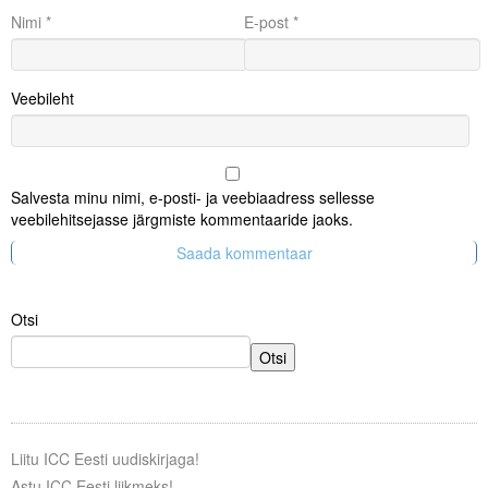
Nimi
*
E-post
*
Veebileht
Salvesta minu nimi, e-posti- ja veebiaadress sellesse
veebilehitsejasse järgmiste kommentaaride jaoks.
Otsi
Otsi
Liitu ICC Eesti uudiskirjaga!
Astu ICC Eesti liikmeks!