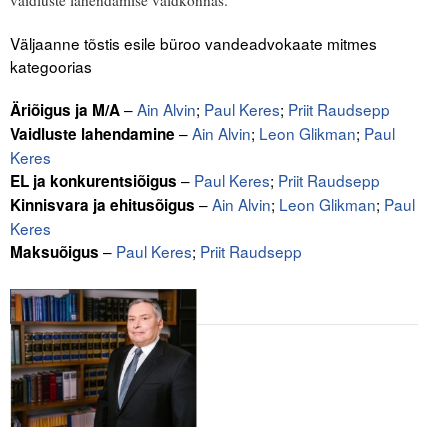
vaidluste lahendamise valdkonnas.
Liitu meililistiga
Väljaanne tõstis esile büroo vandeadvokaate mitmes
Oskusteave
kategoorias
Incoterms® 2020
–
Ain Alvin
;
Paul Keres
;
Priit Raudsepp
Äriõigus ja M/A
–
Ain Alvin
;
Leon Glikman
;
Paul
Vaidluste lahendamine
Abimaterjalid
Keres
–
Paul Keres
;
Priit Raudsepp
EL ja konkurentsiõigus
Projektid
–
Ain Alvin
;
Leon Glikman
;
Paul
Kinnisvara ja ehitusõigus
Keres
–
Paul Keres
;
Priit Raudsepp
Maksuõigus