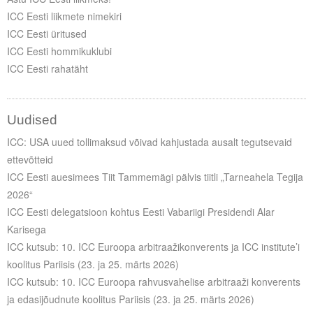
ICC Eesti liikmete nimekiri
ICC Eesti üritused
ICC Eesti hommikuklubi
ICC Eesti rahatäht
Uudised
ICC: USA uued tollimaksud võivad kahjustada ausalt tegutsevaid
ettevõtteid
ICC Eesti auesimees Tiit Tammemägi pälvis tiitli „Tarneahela Tegija
2026“
ICC Eesti delegatsioon kohtus Eesti Vabariigi Presidendi Alar
Karisega
ICC kutsub: 10. ICC Euroopa arbitraažikonverents ja ICC institute’i
koolitus Pariisis (23. ja 25. märts 2026)
ICC kutsub: 10. ICC Euroopa rahvusvahelise arbitraaži konverents
ja edasijõudnute koolitus Pariisis (23. ja 25. märts 2026)