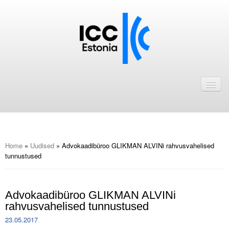
Avaleht
Uudised
Liikmed
ICC Eesti liikmebaas
Home
»
Uudised
»
Advokaadibüroo GLIKMAN ALVINi rahvusvahelised
tunnustused
Liikmete pakkumised
Astu ICC Eesti liikmeks!
Advokaadibüroo GLIKMAN ALVINi
rahvusvahelised tunnustused
Kalender
23.05.2017
ICC Eesti