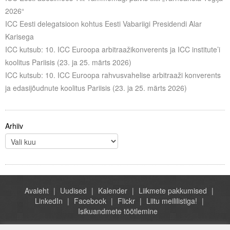
Liitu meililistiga
2026“
ICC Eesti delegatsioon kohtus Eesti Vabariigi Presidendi Alar
Oskusteave
Karisega
ICC kutsub: 10. ICC Euroopa arbitraažikonverents ja ICC institute’i
Incoterms® 2020
koolitus Pariisis (23. ja 25. märts 2026)
Abimaterjalid
ICC kutsub: 10. ICC Euroopa rahvusvahelise arbitraaži konverents
ja edasijõudnute koolitus Pariisis (23. ja 25. märts 2026)
Projektid
Arhiiv
Avaleht
Uudised
Kalender
Liikmete pakkumised
LinkedIn
Facebook
Flickr
Liitu meililistiga!
Isikuandmete töötlemine