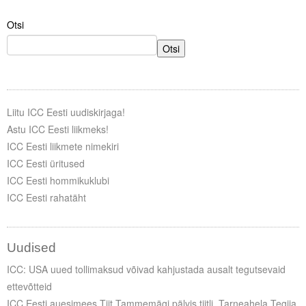
Otsi
Tegevused
Otsi
Publikatsioonid
Arvamus
Viidad
Liitu ICC Eesti uudiskirjaga!
Astu ICC Eesti liikmeks!
ICC WBO
ICC Eesti liikmete nimekiri
ICC Eesti üritused
ICC komisjonid
ICC Eesti hommikuklubi
ICC Eesti rahatäht
Digiraamatukogu
Juhendid ja väljaanded
Uudised
Videod
ICC: USA uued tollimaksud võivad kahjustada ausalt tegutsevaid
ettevõtteid
Kontakt
ICC Eesti auesimees Tiit Tammemägi pälvis tiitli „Tarneahela Tegija