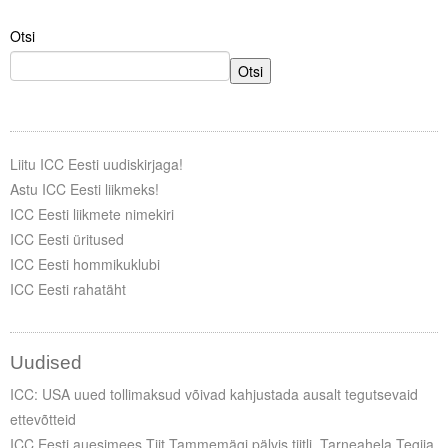
Otsi
Tegevused
Otsi
Publikatsioonid
Arvamus
Viidad
Liitu ICC Eesti uudiskirjaga!
Astu ICC Eesti liikmeks!
ICC WBO
ICC Eesti liikmete nimekiri
ICC Eesti üritused
ICC komisjonid
ICC Eesti hommikuklubi
ICC Eesti rahatäht
Digiraamatukogu
Juhendid ja väljaanded
Uudised
Videod
ICC: USA uued tollimaksud võivad kahjustada ausalt tegutsevaid
ettevõtteid
Kontakt
ICC Eesti auesimees Tiit Tammemägi pälvis tiitli „Tarneahela Tegija