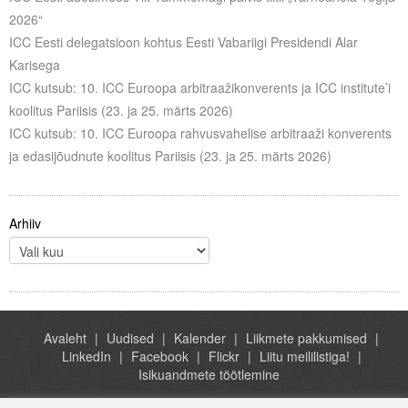
Liitu meililistiga
2026“
ICC Eesti delegatsioon kohtus Eesti Vabariigi Presidendi Alar
Oskusteave
Karisega
ICC kutsub: 10. ICC Euroopa arbitraažikonverents ja ICC institute’i
Incoterms® 2020
koolitus Pariisis (23. ja 25. märts 2026)
Abimaterjalid
ICC kutsub: 10. ICC Euroopa rahvusvahelise arbitraaži konverents
ja edasijõudnute koolitus Pariisis (23. ja 25. märts 2026)
Projektid
Arhiiv
Avaleht
Uudised
Kalender
Liikmete pakkumised
LinkedIn
Facebook
Flickr
Liitu meililistiga!
Isikuandmete töötlemine