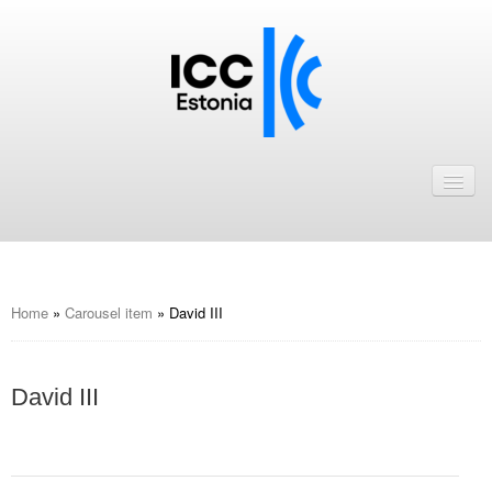
Avaleht
Uudised
Liikmed
ICC Eesti liikmebaas
Home
»
Carousel item
»
David III
Liikmete pakkumised
David III
Astu ICC Eesti liikmeks!
Kalender
ICC Eesti