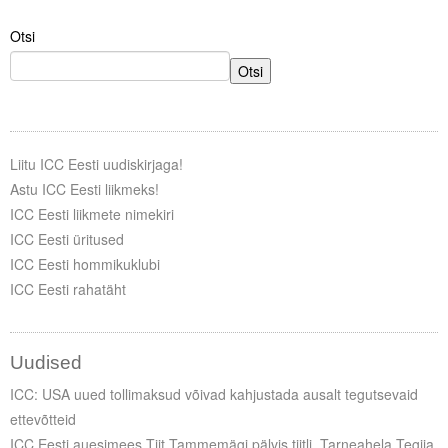
Otsi
Tegevused
Otsi
Publikatsioonid
Arvamus
Viidad
Liitu ICC Eesti uudiskirjaga!
Astu ICC Eesti liikmeks!
ICC WBO
ICC Eesti liikmete nimekiri
ICC Eesti üritused
ICC komisjonid
ICC Eesti hommikuklubi
ICC Eesti rahatäht
Digiraamatukogu
Juhendid ja väljaanded
Uudised
Videod
ICC: USA uued tollimaksud võivad kahjustada ausalt tegutsevaid
ettevõtteid
Kontakt
ICC Eesti auesimees Tiit Tammemägi pälvis tiitli „Tarneahela Tegija