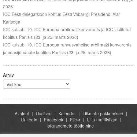
Liitu meililistiga
2026“
ICC Eesti delegatsioon kohtus Eesti Vabariigi Presidendi Alar
Oskusteave
Karisega
ICC kutsub: 10. ICC Euroopa arbitraažikonverents ja ICC institute’i
Incoterms® 2020
koolitus Pariisis (23. ja 25. märts 2026)
Abimaterjalid
ICC kutsub: 10. ICC Euroopa rahvusvahelise arbitraaži konverents
ja edasijõudnute koolitus Pariisis (23. ja 25. märts 2026)
Projektid
Arhiiv
Avaleht
Uudised
Kalender
Liikmete pakkumised
LinkedIn
Facebook
Flickr
Liitu meililistiga!
Isikuandmete töötlemine