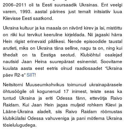
2006–2011 oli ta Eesti suursaadik Ukrainas. Ent veelgi
varem, 1993. aastal pärines just temalt initsiatiiv luua
Tegevused
Kiievisse Eesti saatkond.
Publikatsioonid
Ukraina kultuur ja ka maaala on niivõrd kirev ja lai, mistõttu
on riiki kui tervikut keeruline kirjeldada. Nii jagaski härra
Arvamus
Hein riigist erinevaid pildikesi. Nende episoodide taustal
arutleti, miks on Ukraina täna selline, nagu ta on, ning kui
Viidad
tihedalt on ta Eestiga seotud. Klubiõhtul osalejad
nautisid Jaan Heina suurepärast esinemist. Soovitame
ICC WBO
kuulata aasta eest eetris olnud raadiosaadet “Ukraina
päev R2-s”
SIIT
!
ICC komisjonid
Neitsitorni Muuseumkohvikus toimunud ukrainapärasele
Digiraamatukogu
õhtusöögile oli kogunenud 17 inimest, teiste seas ka
tuntud Ukraina ja eriti Odessa fänn, ettevõtja Raivo
Juhendid ja väljaanded
Raidam. Kui Jaan Hein jagas muljeid rohkem Kiievi ja
Videod
Lääne-Ukraina aladelt, siis Raivo Raidam rõõmustas
klubikülalisi Odessa vahuveniga ja pani mõtlema Ukraina
Kontakt
tõsielulugudega.