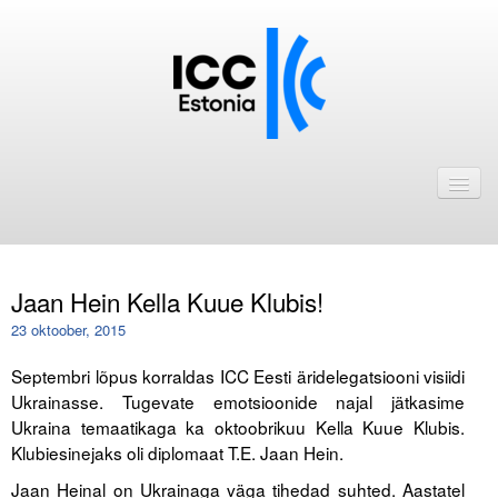
Avaleht
Uudised
Liikmed
Jaan Hein Kella Kuue Klubis!
ICC Eesti liikmebaas
23 oktoober, 2015
Liikmete pakkumised
Septembri lõpus korraldas ICC Eesti äridelegatsiooni visiidi
Ukrainasse. Tugevate emotsioonide najal jätkasime
Astu ICC Eesti liikmeks!
Ukraina temaatikaga ka oktoobrikuu Kella Kuue Klubis.
Klubiesinejaks oli diplomaat T.E. Jaan Hein.
Kalender
Jaan Heinal on Ukrainaga väga tihedad suhted. Aastatel
ICC Eesti