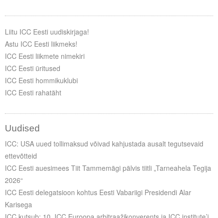
Liitu ICC Eesti uudiskirjaga!
Astu ICC Eesti liikmeks!
ICC Eesti liikmete nimekiri
ICC Eesti üritused
ICC Eesti hommikuklubi
ICC Eesti rahatäht
Uudised
ICC: USA uued tollimaksud võivad kahjustada ausalt tegutsevaid
ettevõtteid
ICC Eesti auesimees Tiit Tammemägi pälvis tiitli „Tarneahela Tegija
2026“
ICC Eesti delegatsioon kohtus Eesti Vabariigi Presidendi Alar
Karisega
ICC kutsub: 10. ICC Euroopa arbitraažikonverents ja ICC institute’i