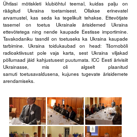
Ühtlasi mõtiskleti klubiõhtul teemal, kuidas palju on
Liitu meililistiga
räägitud Ukraina toetamisest. Ollakse erinevatel
Oskusteave
arvamustel, kas seda ka tegelikult tehakse. Ettevõtjate
tasemel on toetus Ukrainale ärisidemed Ukraina
Incoterms® 2020
ettevõtetega ning nende kaupade Eestisse importimine.
Tavakodaniku tasndil on toetuseks ka Ukraina kaupade
Abimaterjalid
tarbimine. Ukraina toidukaubad on head: Tšornobõli
radioaktiivsust pole vaja karta, sest Ukraina viljakad
Projektid
põllumaad jäid kahjustusest puutumata. ICC Eesti ärivisiit
Ukrainasse, mis oli algselt plaanitud
samuti toetusavaldusena, kujunes tugevate ärisidemete
arendamiseks.