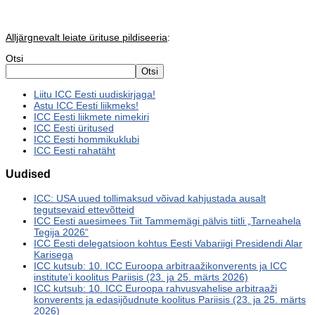
Alljärgnevalt leiate ürituse pildiseeria
:
Otsi
Otsi
Liitu ICC Eesti uudiskirjaga!
Astu ICC Eesti liikmeks!
ICC Eesti liikmete nimekiri
ICC Eesti üritused
ICC Eesti hommikuklubi
ICC Eesti rahatäht
Uudised
ICC: USA uued tollimaksud võivad kahjustada ausalt
tegutsevaid ettevõtteid
ICC Eesti auesimees Tiit Tammemägi pälvis tiitli „Tarneahela
Tegija 2026“
ICC Eesti delegatsioon kohtus Eesti Vabariigi Presidendi Alar
Karisega
ICC kutsub: 10. ICC Euroopa arbitraažikonverents ja ICC
institute’i koolitus Pariisis (23. ja 25. märts 2026)
ICC kutsub: 10. ICC Euroopa rahvusvahelise arbitraaži
konverents ja edasijõudnute koolitus Pariisis (23. ja 25. märts
2026)