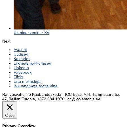
Ukraina seminar XV
Next
Avaleht
Uudised
Kalender
Liikmete pakkumised
LinkedIn
Facebook
Flickr
Liitu meililistiga!
Isikuandmete töötlemine
Rahvusvaheline Kaubanduskoda - ICC Eesti, A.H. Tammsaare tee
47, Tallinn Estonia, +372 684 1070, icc@icc-estonia.ee
Close
Privacy Overview