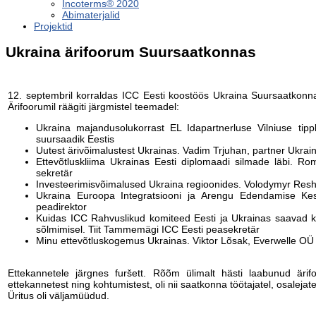
Incoterms® 2020
Abimaterjalid
Projektid
Ukraina ärifoorum Suursaatkonnas
.
12. septembril korraldas ICC Eesti koostöös Ukraina Suursaatkonn
Ärifoorumil räägiti järgmistel teemadel:
Ukraina majandusolukorrast EL Idapartnerluse Vilniuse tipp
suursaadik Eestis
Uutest ärivõimalustest Ukrainas. Vadim Trjuhan, partner Ukrai
Ettevõtluskliima Ukrainas Eesti diplomaadi silmade läbi. Ro
sekretär
Investeerimisvõimalused Ukraina regioonides. Volodymyr Resh
Ukraina Euroopa Integratsiooni ja Arengu Edendamise Kes
peadirektor
Kuidas ICC Rahvuslikud komiteed Eesti ja Ukrainas saavad k
sõlmimisel. Tiit Tammemägi ICC Eesti peasekretär
Minu ettevõtluskogemus Ukrainas. Viktor Lõsak, Everwelle OÜ 
.
Ettekannetele järgnes furšett. Rõõm ülimalt hästi laabunud ärifo
ettekannetest ning kohtumistest, oli nii saatkonna töötajatel, osalejatel
Üritus oli väljamüüdud.