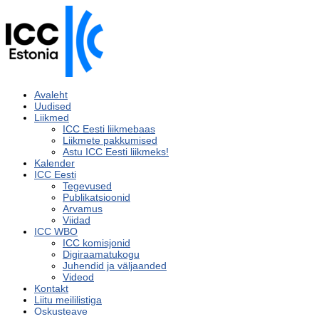
Avaleht
Uudised
Liikmed
ICC Eesti liikmebaas
Liikmete pakkumised
Astu ICC Eesti liikmeks!
Kalender
ICC Eesti
Tegevused
Publikatsioonid
Arvamus
Viidad
ICC WBO
ICC komisjonid
Digiraamatukogu
Juhendid ja väljaanded
Videod
Kontakt
Liitu meililistiga
Oskusteave