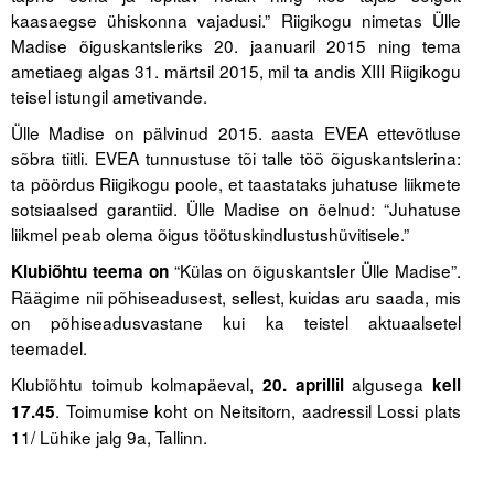
kaasaegse ühiskonna vajadusi.” Riigikogu nimetas Ülle
Madise õiguskantsleriks 20. jaanuaril 2015 ning tema
ametiaeg algas 31. märtsil 2015, mil ta andis XIII Riigikogu
teisel istungil ametivande.
Ülle Madise on pälvinud 2015. aasta EVEA ettevõtluse
sõbra tiitli. EVEA tunnustuse tõi talle töö õiguskantslerina:
ta pöördus Riigikogu poole, et taastataks juhatuse liikmete
sotsiaalsed garantiid. Ülle Madise on öelnud: “Juhatuse
liikmel peab olema õigus töötuskindlustushüvitisele.”
“Külas on õiguskantsler Ülle Madise”.
Klubiõhtu teema on
Räägime nii põhiseadusest, sellest, kuidas aru saada, mis
on põhiseadusvastane kui ka teistel aktuaalsetel
teemadel.
Klubiõhtu toimub kolmapäeval,
algusega
20. aprillil
kell
. Toimumise koht on Neitsitorn, aadressil Lossi plats
17.45
11/ Lühike jalg 9a, Tallinn.
.