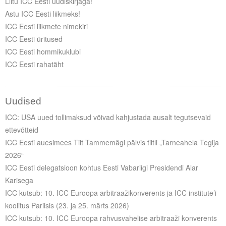
Liitu ICC Eesti uudiskirjaga!
Astu ICC Eesti liikmeks!
ICC Eesti liikmete nimekiri
ICC Eesti üritused
ICC Eesti hommikuklubi
ICC Eesti rahatäht
Uudised
ICC: USA uued tollimaksud võivad kahjustada ausalt tegutsevaid
ettevõtteid
ICC Eesti auesimees Tiit Tammemägi pälvis tiitli „Tarneahela Tegija
2026“
ICC Eesti delegatsioon kohtus Eesti Vabariigi Presidendi Alar
Karisega
ICC kutsub: 10. ICC Euroopa arbitraažikonverents ja ICC institute’i
koolitus Pariisis (23. ja 25. märts 2026)
ICC kutsub: 10. ICC Euroopa rahvusvahelise arbitraaži konverents