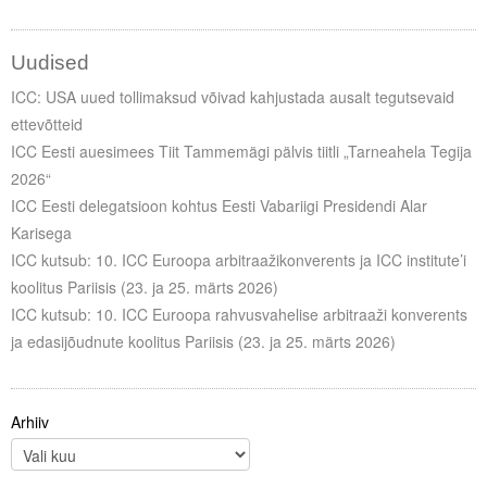
Liitu meililistiga
Oskusteave
Uudised
ICC: USA uued tollimaksud võivad kahjustada ausalt tegutsevaid
Incoterms® 2020
ettevõtteid
Abimaterjalid
ICC Eesti auesimees Tiit Tammemägi pälvis tiitli „Tarneahela Tegija
2026“
Projektid
ICC Eesti delegatsioon kohtus Eesti Vabariigi Presidendi Alar
Karisega
ICC kutsub: 10. ICC Euroopa arbitraažikonverents ja ICC institute’i
koolitus Pariisis (23. ja 25. märts 2026)
ICC kutsub: 10. ICC Euroopa rahvusvahelise arbitraaži konverents
ja edasijõudnute koolitus Pariisis (23. ja 25. märts 2026)
Arhiiv