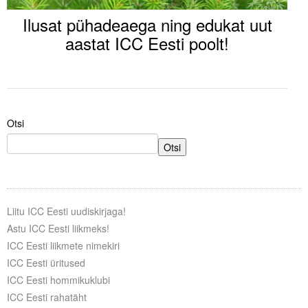
Ilusat pühadeaega ning edukat uut
Tegevused
aastat ICC Eesti poolt!
Publikatsioonid
Arvamus
Viidad
Otsi
ICC WBO
Otsi
ICC komisjonid
Digiraamatukogu
Liitu ICC Eesti uudiskirjaga!
Astu ICC Eesti liikmeks!
Juhendid ja väljaanded
ICC Eesti liikmete nimekiri
Videod
ICC Eesti üritused
ICC Eesti hommikuklubi
Kontakt
ICC Eesti rahatäht