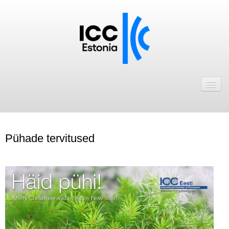
Avaleht
Uudised
Liikmed
Pühade tervitused
ICC Eesti liikmebaas
Liikmete pakkumised
Astu ICC Eesti liikmeks!
Kalender
ICC Eesti