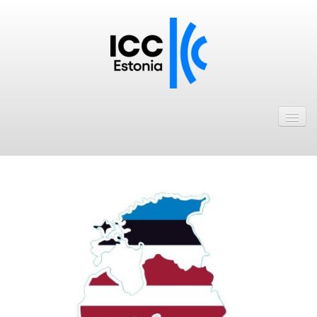
Avaleht
Uudised
Liikmed
ICC Eesti liikmebaas
Liikmete pakkumised
Astu ICC Eesti liikmeks!
Kalender
ICC Eesti