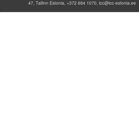
47, Tallinn Estonia, +372 684 1070, icc@icc-estonia.ee