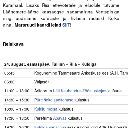
Liitu meililistiga
Kuramaal. Lisaks Riia ettevõtetele ja eluolule tutvume
Läänemere-äärse kaasaegse sadamalinna Ventspilsiga
Oskusteave
ning uudistame kurelaste ja liivlaste radasid Kolka
ninal.
Marsruudi kaardi leiad
SIIT
!
Incoterms® 2020
.
Abimaterjalid
Reisikava
Projektid
.
24. august, esmaspäev: Tallinn – Riia – Kuldiga
05:45
Kogunemine Tammsaare Ärikeskuse ees (A.H. Tamms
06:00
Väljasõit
11:00 – 13:00
Ärifoorum
Läti Kaubandus-Tööstuskojas
ja lõuna
14:30 – 15:30
Pūre šokolaaditehase
külastus
16:00 – 17:00
Kukšu mõisa
külastus
17:30 – 18:50
Perefirma
Abavas
külastus
19:30 – 20:30
Kuldiga vanalinna
ekskursioon, giid Artis Gustovskis