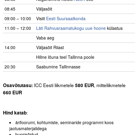
08:45
Väljasõit
09:00 – 10:00
Visiit
Eesti Suursaatkonda
11:00 – 12:00
Läti Rahvusraamatukogu uue hoone
külastus
Vaba aeg
14:00
Väljasõit Riiast
Hiline lõuna teel Tallinna poole
20:30
Saabumine Tallinnasse
.
ICC Eesti liikmetele
, mitteliikmetele
Osavõtutasu:
580
EUR
660 EUR
:
Hind katab
ärifoorumi, kohtumiste, seminaride programmi koos
jaotusmaterjalidega
bussisõidud