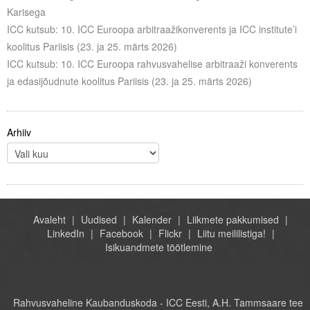
Karisega
ICC kutsub: 10. ICC Euroopa arbitraažikonverents ja ICC institute’i
koolitus Pariisis (23. ja 25. märts 2026)
ICC kutsub: 10. ICC Euroopa rahvusvahelise arbitraaži konverents
ja edasijõudnute koolitus Pariisis (23. ja 25. märts 2026)
Arhiiv
Avaleht
Uudised
Kalender
Liikmete pakkumised
LinkedIn
Facebook
Flickr
Liitu meililistiga!
Isikuandmete töötlemine
Rahvusvaheline Kaubanduskoda - ICC Eesti, A.H. Tammsaare tee