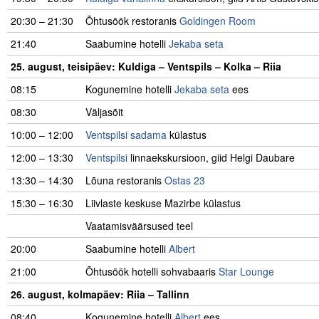
20:30 – 21:30
Õhtusöök restoranis
Goldingen Room
21:40
Saabumine hotelli
Jekaba seta
25. august, teisipäev: Kuldiga – Ventspils – Kolka – Riia
08:15
Kogunemine hotelli
Jekaba seta
ees
08:30
Väljasõit
10:00 – 12:00
Ventspilsi sadama
külastus
12:00 – 13:30
Ventspilsi
linnaekskursioon, giid Helgi Daubare
13:30 – 14:30
Lõuna restoranis
Ostas 23
15:30 – 16:30
Liivlaste keskuse Mazirbe külastus
Vaatamisväärsused teel
20:00
Saabumine hotelli
Albert
21:00
Õhtusöök hotelli sohvabaaris
Star Lounge
26. august, kolmapäev: Riia – Tallinn
08:40
Kogunemine hotelli
Albert
ees