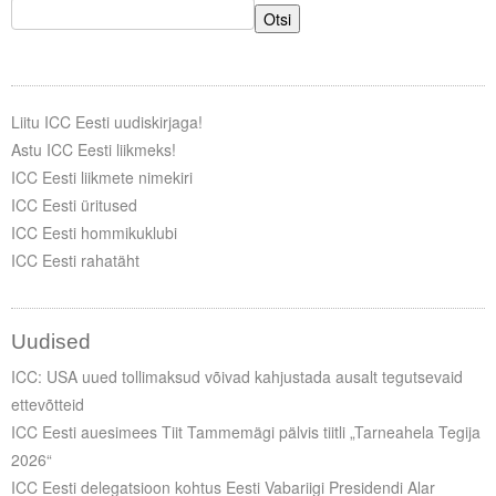
Otsi
Liitu ICC Eesti uudiskirjaga!
Astu ICC Eesti liikmeks!
ICC Eesti liikmete nimekiri
ICC Eesti üritused
ICC Eesti hommikuklubi
ICC Eesti rahatäht
Uudised
ICC: USA uued tollimaksud võivad kahjustada ausalt tegutsevaid
ettevõtteid
ICC Eesti auesimees Tiit Tammemägi pälvis tiitli „Tarneahela Tegija
2026“
ICC Eesti delegatsioon kohtus Eesti Vabariigi Presidendi Alar