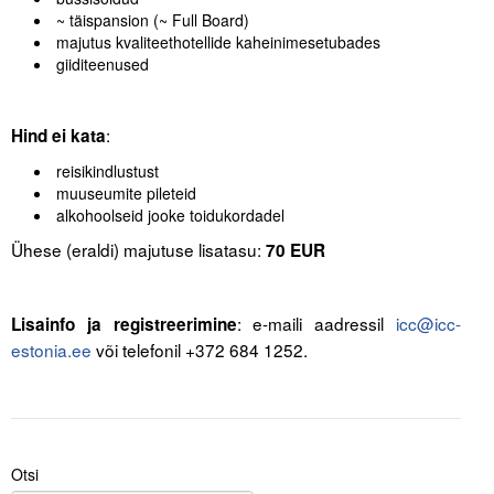
~ täispansion (~ Full Board)
majutus kvaliteethotellide kaheinimesetubades
giiditeenused
:
Hind ei kata
reisikindlustust
muuseumite pileteid
alkohoolseid jooke toidukordadel
Ühese (eraldi) majutuse lisatasu:
70 EUR
.
: e-maili aadressil
icc@icc-
Lisainfo ja registreerimine
estonia.ee
või telefonil +372 684 1252.
Otsi