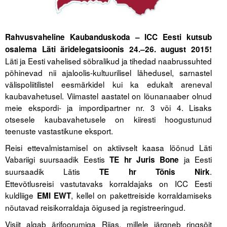
Tegevused
Rahvusvaheline Kaubanduskoda – ICC Eesti kutsub
Publikatsioonid
osalema Läti äridelegatsioonis 24.–26. august 2015!
Läti ja Eesti vahelised sõbralikud ja tihedad naabrussuhted
Arvamus
põhinevad nii ajaloolis-kultuurilisel lähedusel, sarnastel
Viidad
välispoliitilistel eesmärkidel kui ka edukalt areneval
kaubavahetusel. Viimastel aastatel on lõunanaaber olnud
ICC WBO
meie ekspordi- ja impordipartner nr. 3 või 4. Lisaks
otsesele kaubavahetusele on kiiresti hoogustunud
teenuste vastastikune eksport.
ICC komisjonid
Reisi ettevalmistamisel on aktiivselt kaasa löönud Läti
Digiraamatukogu
Vabariigi suursaadik Eestis
ja Eesti
TE hr Juris Bone
Juhendid ja väljaanded
suursaadik Lätis
.
TE hr Tõnis Nirk
Ettevõtlusreisi vastutavaks korraldajaks on ICC Eesti
Videod
kuldliige
, kellel on pakettreiside korraldamiseks
EMI EWT
nõutavad reisikorraldaja õigused ja registreeringud.
Kontakt
Visiit algab ärifoorumiga Riias, millele järgneb ringsõit