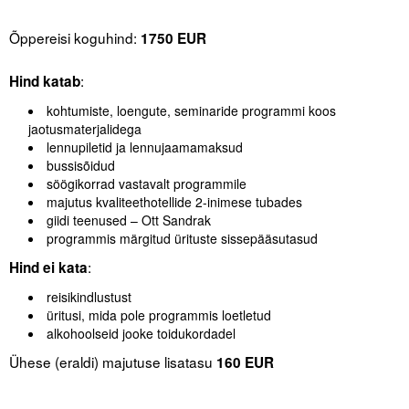
.
Õppereisi koguhind:
1750 EUR
.
:
Hind katab
kohtumiste, loengute, seminaride programmi koos
jaotusmaterjalidega
lennupiletid ja lennujaamamaksud
bussisõidud
söögikorrad vastavalt programmile
majutus kvaliteethotellide 2-inimese tubades
giidi teenused – Ott Sandrak
programmis märgitud ürituste sissepääsutasud
:
Hind ei kata
reisikindlustust
üritusi, mida pole programmis loetletud
alkohoolseid jooke toidukordadel
Ühese (eraldi) majutuse lisatasu
160 EUR