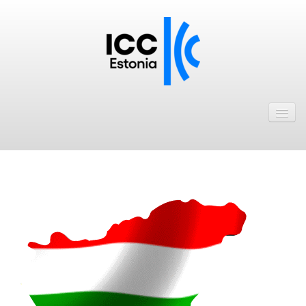
Avaleht
Uudised
Liikmed
..
ICC Eesti liikmebaas
Liikmete pakkumised
Astu ICC Eesti liikmeks!
Kalender
ICC Eesti