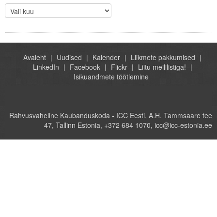
Avaleht
Uudised
Kalender
Liikmete pakkumised
LinkedIn
Facebook
Flickr
Liitu meililistiga!
Isikuandmete töötlemine
Rahvusvaheline Kaubanduskoda - ICC Eesti, A.H. Tammsaare tee
47, Tallinn Estonia, +372 684 1070, icc@icc-estonia.ee