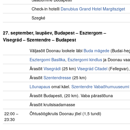
Check-in hotelli
Danubius Grand Hotel Margitsziget
Szegké
.
27. september, laupäev,
Budapest –
Esztergom –
Visegrád – Szentendre – Budapest
Väljasõit Doonau lookele läbi
Buda mägede
(Budai-he
Esztergomi Basilika
,
Esztergomi kindlus
ja Doonau vaat
Ärasõit
Visegrádi
(25 km)
Visegrád Citadel
(Fellegvar),
Ärasõit
Szentendresse
(25 km)
Lõunapaus
omal käel.
Szentendre Vabaõhumuuseumi
Ärasõit Budapesti, (20 km). Vaba pärastlõuna
Ärasõit kruiisisadamasse
22:00 –
Õhtusöögikruiis Doonau jõel (1,5 tundi)
23:30
…………………………………………………………………
.