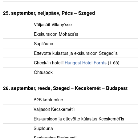
.
25. september, neljapäev,
Pécs – Szeged
……..
Väljasõit Villany’sse
Ekskursioon Mohács’is
Supilõuna
Ettevõtte külastus ja ekskursioon Szeged’is
Check-in hotelli
Hungest Hotel Forrás
(1 öö)
..
Õhtusöök
.
26. september, reede, Szeged – Kecskemét – Budapest
B2B kohtumine
……………
Väljasõit Kecskemét’i
Ekskursioon ja ettevõtte külastus Kecskemét’is
………
Supilõuna
Saabumine Budapesti