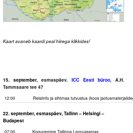
Kaart avaneb kaardi peal hiirega klikkides!
.
.
15. september
, esmaspäev.
ICC Eesti büroo
, A.H.
Tammsaare tee 47
12:00
……..
Reisiinfo ja sihtmaa tutvustus (koos jaotusmaterjalid
.
22. september, esmaspäev, Tallinn
– Helsingi –
Budapest
07:00
Kogunemine Tallinna Lennujaamas