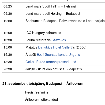
08:25
Lend marsruudil Tallinn – Helsingi
09:30
Lend marsruudil Helsingi – Budapest
10:50
–
Saabumine
Budapesti Rahvusvahelisele Lennuväljale
00:00
…………………………………………
12:00
ICC Hungary kohtumine
13:30
Lõuna restoranis
Szazeves
15:00
Majutus
Danubius Hotel Gellért
’is (2 ööd)
15:30
Ärasõit
Eesti Suursaatkonda Ungaris
18:30
Gellert Fürdö termaalprotseduurid
20:30
Jalgsiekskursioon õhtuses Budapestis
23. september, teisipäev, Budapest – Ärifoorum
…………..
Registreerimine
Ärifoorumi ettekanded