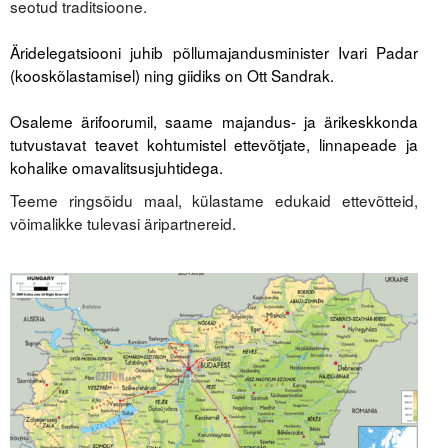
seotud traditsioone.
Liitu meililistiga
.
Oskusteave
Äridelegatsiooni juhib põllumajandusminister Ivari Padar
(kooskõlastamisel) ning giidiks on Ott Sandrak
.
Incoterms® 2020
.
Osaleme ärifoorumil, saame majandus- ja ärikeskkonda
Abimaterjalid
tutvustavat teavet kohtumistel ettevõtjate, linnapeade ja
kohalike omavalitsusjuhtidega.
Projektid
Teeme ringsõidu maal, külastame edukaid ettevõtteid,
võimalikke tulevasi äripartnereid.
.