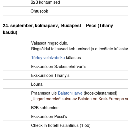
B2B kohtumised
Õhtusöök
……………………………………………………
.
24. september, kolmapäev,
Budapest – Pécs (Tihany
kaudu)
Väljasõit ringsõidule.
………………
Ringsõidul toimuvad kohtumised ja ettevõtete külast
Törley veinivabriku
külastus
Ekskursioon Székesfehérvár’is
Ekskursioon Tihany’s
Lõuna
Praamisõit üle
Balatoni järve
(kooskõlastamisel)
„Ungari mereks“ kutsutav Balaton on Kesk-Euroopa s
B2B kohtumine
Ekskursioon Pécsi’s
Check-in hotelli Palantinus (1 öö)