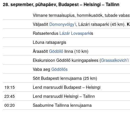
28. september, pühapäev, Budapest – Helsingi – Tallinn
…………
Viimane termaalsuplus, hommikusöök, tubade vaba
Väljasõit
Domonyvölgy’i
, Lázári ratsaparki (45 km).
K
Ratsaetendus
Lázár Lovaspark
is
Lõuna ratsapargis
Äraasõit
Gödöllő
linna (10 km)
Ekskursioon Gödöllő kuningapalees (
Grassalkovich’i 
Vaba aeg
Gödöllős
Sõit Budapesti lennujaama (25 km)
19:15
Lend marsruudil Budapest – Helsingi
23:45
Lend marsruudil Helsingi – Tallinn
00:20
Saabumine Tallinna lennujaama
…………………..
.