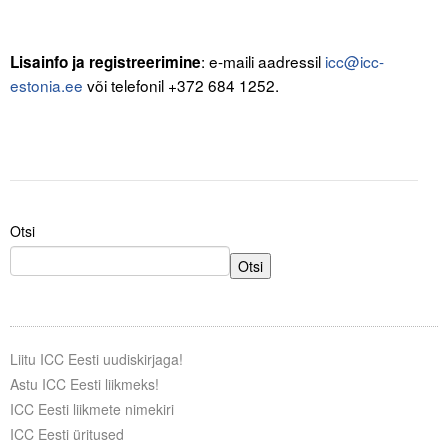
.
.
: e-maili aadressil
icc@icc-
Lisainfo ja registreerimine
estonia.ee
või telefonil +372 684 1252.
Otsi
Otsi
Liitu ICC Eesti uudiskirjaga!
Astu ICC Eesti liikmeks!
ICC Eesti liikmete nimekiri
ICC Eesti üritused