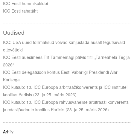
ICC Eesti hommikuklubi
ICC Eesti rahatäht
Uudised
ICC: USA uued tollimaksud võivad kahjustada ausalt tegutsevaid
ettevõtteid
ICC Eesti auesimees Tiit Tammemägi pälvis tiitli „Tarneahela Tegija
2026“
ICC Eesti delegatsioon kohtus Eesti Vabariigi Presidendi Alar
Karisega
ICC kutsub: 10. ICC Euroopa arbitraažikonverents ja ICC institute’i
koolitus Pariisis (23. ja 25. märts 2026)
ICC kutsub: 10. ICC Euroopa rahvusvahelise arbitraaži konverents
ja edasijõudnute koolitus Pariisis (23. ja 25. märts 2026)
Arhiiv