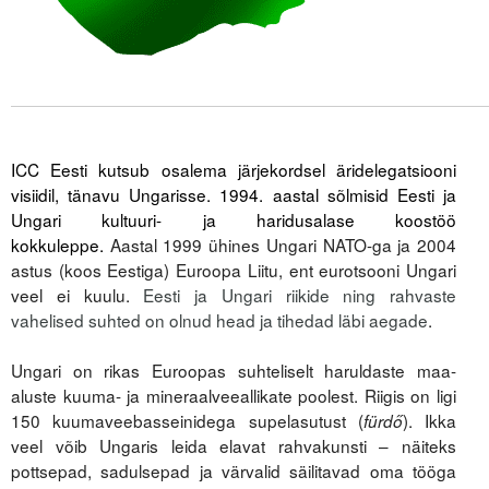
Tegevused
.
Publikatsioonid
.
Arvamus
.
ICC Eesti kutsub osalema järjekordsel äridelegatsiooni
Viidad
visiidil, tänavu Ungarisse. 1994. aastal sõlmisid Eesti ja
Ungari kultuuri- ja haridusalase koostöö
ICC WBO
kokkuleppe.
Aastal 1999 ühines Ungari NATO-ga ja 2004
astus (koos Eestiga) Euroopa Liitu, ent eurotsooni Ungari
ICC komisjonid
veel ei kuulu.
Eesti ja Ungari riikide ning rahvaste
vahelised suhted on olnud head ja tihedad läbi aegade
.
Digiraamatukogu
.
Juhendid ja väljaanded
Ungari on rikas Euroopas suhteliselt haruldaste maa-
aluste kuuma- ja mineraalveeallikate poolest. Riigis on ligi
Videod
150 kuuma­vee­basseinidega supelasutust (
). Ikka
fürdő
veel võib Ungaris leida elavat rahvakunsti – näiteks
Kontakt
pottsepad, sadulsepad ja värvalid säilitavad oma tööga