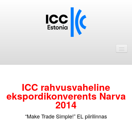
Avaleht
Uudised
Liikmed
.
ICC Eesti liikmebaas
ICC rahvusvaheline
ekspordikonverents Narva
Liikmete pakkumised
2014
Astu ICC Eesti liikmeks!
“Make Trade Simple!” EL piirilinnas
Kalender
.
ICC Eesti