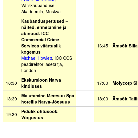
Väliskaubanduse
Akadeemia, Moskva
Kaubanduspettused –
näited, ennetamine ja
abinõud.
ICC
Commercial Crime
Services väärtuslik
16:45
Ärasõit Sill
kogemus
Michael Howlett
, ICC CCS
peadirektori asetäitja,
London
Ekskursioon Narva
16:30
17:00
Molycorp Si
kindluses
Majutamine Meresuu Spa
18:30
18:00
Ärasõit Tall
hotellis Narva-Jõesuus
Pidulik õhtusöök.
19:30
Võrgustus
.
.