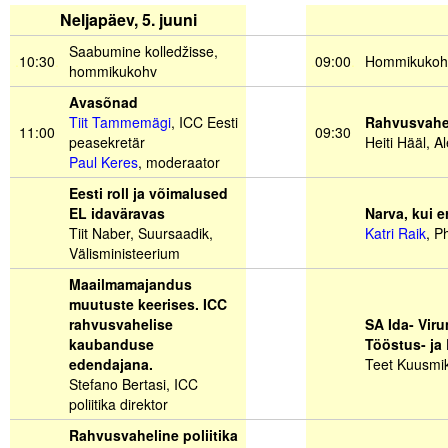
Neljapäev, 5. juuni
Saabumine kolledžisse,
.
10:30
.
.
09:00
.
Hommikukoh
hommikukohv
Avasõnad
Tiit Tammemägi
, ICC Eesti
Rahvusvahel
11:00
……….
09:30
peasekretär
Heiti Hääl, A
Paul Keres
, moderaator
Eesti roll ja võimalused
EL idaväravas
Narva, kui e
Tiit Naber, Suursaadik,
Katri Raik
, P
Välisministeerium
Maailmamajandus
muutuste keerises. ICC
rahvusvahelise
SA Ida- Vir
kaubanduse
Tööstus- ja
edendajana.
Teet Kuusmik
Stefano Bertasi
, ICC
poliitika direktor
Rahvusvaheline poliitika