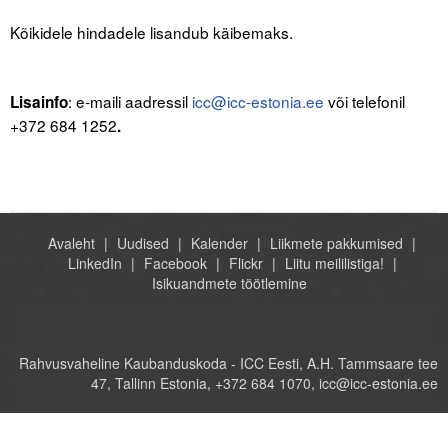
.
Kõikidele hindadele lisandub käibemaks.
.
.
: e-maili aadressil
icc@icc-estonia.ee
või telefonil
Lisainfo
+372 684 1252
.
.
Avaleht
Uudised
Kalender
Liikmete pakkumised
LinkedIn
Facebook
Flickr
Liitu meililistiga!
Isikuandmete töötlemine
Rahvusvaheline Kaubanduskoda - ICC Eesti, A.H. Tammsaare tee
47, Tallinn Estonia, +372 684 1070, icc@icc-estonia.ee