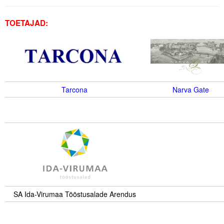
Tegevused
TOETAJAD:
Publikatsioonid
Arvamus
Viidad
Tarcona
Narva Gate
ICC WBO
ICC komisjonid
Digiraamatukogu
Juhendid ja väljaanded
Videod
SA Ida-Virumaa Tööstusalade Arendus
.
Kontakt
.