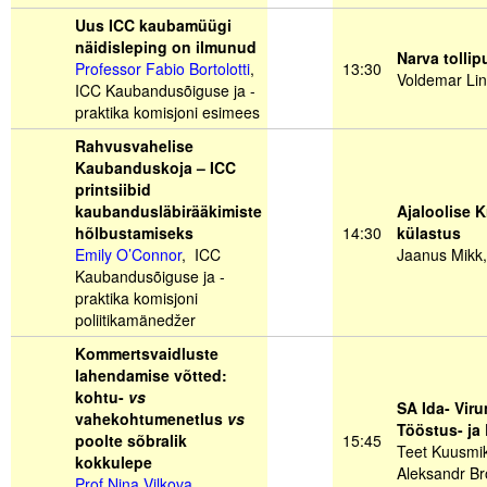
Uus ICC kaubamüügi
näidisleping
on ilmunud
Narva tollip
Professor Fabio Bortolotti
,
13:30
Voldemar Linn
ICC Kaubandusõiguse ja -
praktika komisjoni esimees
Rahvusvahelise
Kaubanduskoja – ICC
printsiibid
kaubandusläbirääkimiste
Ajaloolise 
hõlbustamiseks
14:30
külastus
Emily O’Connor
, ICC
Jaanus Mikk,
Kaubandusõiguse ja -
praktika komisjoni
poliitikamänedžer
Kommertsvaidluste
lahendamise võtted:
kohtu-
vs
SA Ida- Vir
vahekohtumenetlus
vs
Tööstus- ja
poolte sõbralik
15:45
Teet Kuusmik
kokkulepe
Aleksandr Br
Prof Nina Vilkova
,