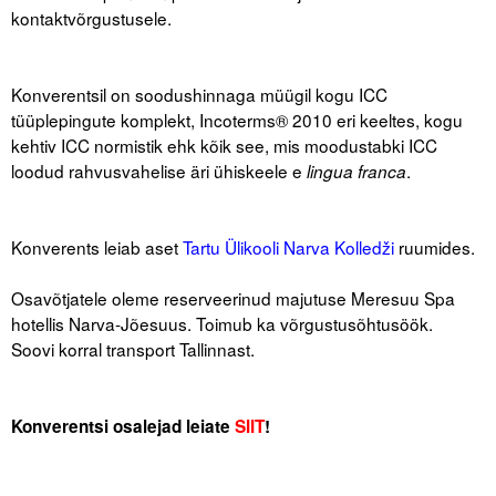
kontaktvõrgustusele.
.
.
Konverentsil on soodushinnaga müügil kogu ICC
tüüplepingute komplekt, Incoterms® 2010 eri keeltes, kogu
kehtiv ICC normistik ehk kõik see, mis moodustabki ICC
loodud rahvusvahelise äri ühiskeele e
.
lingua franca
.
.
Konverents leiab aset
Tartu Ülikooli Narva Kolledži
ruumides.
.
Osavõtjatele oleme reserveerinud majutuse Meresuu Spa
hotellis Narva-Jõesuus. Toimub ka võrgustusõhtusöök.
Soovi korral transport Tallinnast.
.
.
Konverentsi osalejad leiate
SIIT
!
.
.