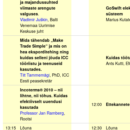
ja majandussuhted
viimaste arengute
GoSwift elek
valguses
.
süsteem
Vladimir Juškin
, Balti
Marius Kuta
Venemaa Uurimise
Keskuse juht
Mida tähendab „Make
Trade Simple“ ja mis on
hea eksporditehing ning
kuidas selleni jõuda ICC
Kuidas tööt
tööriistu ja teenuseid
Ants Kutti, 
kasutades.
Tiit Tammemäg
i
, PhD, ICC
Eesti peasekretär
Incoterms® 2010 – nii
lihtne, nii tõhus. Kuidas
efektiivselt uuendusi
12:00
Ettekannete
kasutada
Professor Jan Ramberg
,
Rootsi
13:15
Lõuna
12:30
Lõuna