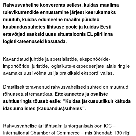
Liitu meililistiga
Rahvusvaheline konverents sellest, kuidas maailma
tulevikutrendide ennustamine järjest keerukamaks
Oskusteave
muutub, kuidas edumeelne maailm püüdleb
kaubandussuhetes lihtsuse poole ja kuidas Eesti
Incoterms® 2020
ettevõtjad saaksid uues situatsioonis EL piirilinna
Abimaterjalid
logistikateenuseid kasutada.
.
Projektid
Kavandatud juhtide ja spetsialistide, eksportööride-
importööride, juristide, logistikute-ekspedeerijate laiale ringile
avamaks uusi võimalusi ja praktikaid ekspordi vallas.
.
Drastiliselt teravnenud rahvusvahelised suhted on muutnud
rõhuasetusi temaatikas.
Ettekannetes ja osaliste
suhtlusringis tõuseb esile: “Kuidas jätkusuutlikult käituda
idasuunalistes (kaubandus)suhetes”.
.
Rahvusvahelise äri tähtsaim juhtorganisatsioon ICC –
International Chamber of Commerce – mis ühendab 130 riigi