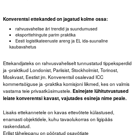
.
.
.
Konverentsi ettekanded on jagatud kolme ossa:
rahvusvahelise äri trendid ja suundumused
eksporttehingute parim praktika
Eesti logistikateenuste areng ja EL ida-suunaline
kaubavahetus
.
Ettekandjateks on rahvusvaheliselt tunnustatud tippeksperdid
ja -praktikud Londonist, Pariisist, Stockholmist, Torinost,
Moskvast, Eestist jm. Konverentsil osalevad ICC
kommertsõiguse ja -praktika komisjoni liikmed, kes on valmis
vastama teie privaatküsimustele.
Esinejate lühitutvustused
leiate konverentsi kavast, vajutades esineja nime peale.
.
Lisaks ettekannetele on kavas ettevõtete külastused,
enamasti objektidele, kuhu tavaolukorras on ligipääs
raskendatud.
Erilist tähelepanu on pööratud osavõtjate