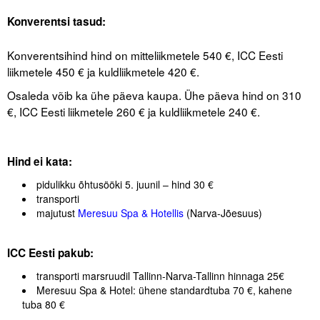
.
Konverentsi tasud:
.
Konverentsihind hind on mitteliikmetele 540 €, ICC Eesti
liikmetele 450 € ja kuldliikmetele 420 €.
Osaleda võib ka ühe päeva kaupa. Ühe päeva hind on 310
€, ICC Eesti liikmetele 260 € ja kuldliikmetele 240 €.
.
.
Hind ei kata:
pidulikku õhtusööki 5. juunil – hind 30 €
transporti
majutust
Meresuu Spa & Hotellis
(Narva-Jõesuus)
.
ICC Eesti pakub:
transporti marsruudil Tallinn-Narva-Tallinn hinnaga 25€
Meresuu Spa & Hotel: ühene standardtuba 70 €, kahene
tuba 80 €