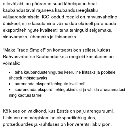
ettevõtjaid, on pööranud suurt tähelepanu heal
kaubandustaval rajaneva kaubandusreeglistiku
väljaarendamisele. ICC loodud reeglid on rahvusvaheline
ühiskeel, mille kasutamine võimaldab oluliselt parendada
eksporditehingute kvaliteeti: teha tehinguid selgemaks,
siduvamaks, lühemaks ja lihtsamaks.
.
“Make Trade Simple!” on kontseptsioon sellest, kuidas
Rahvusvahelise Kaubanduskoja reegleid kasutades on
võimalik:
teha kaubandustehingutes keeruline lihtsaks ja pooltele
üheselt mõistetavaks
parendada eksporditehingute kvaliteeti
suurendada ekspordi tehingukindlust ja vältida arusaamatusi
ning kaotusi tarnel
.
Kõik see on valdkond, kus Eestis on palju arenguruumi.
Lihtsuse eesmärgistamine eksporditehingutes, -
protseduurides ja -suhtluses on konverentsi läbiv joon.