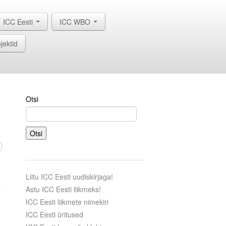
ICC Eesti
ICC WBO
jektid
Otsi
Otsi
Liitu ICC Eesti uudiskirjaga!
Astu ICC Eesti liikmeks!
ICC Eesti liikmete nimekiri
ICC Eesti üritused