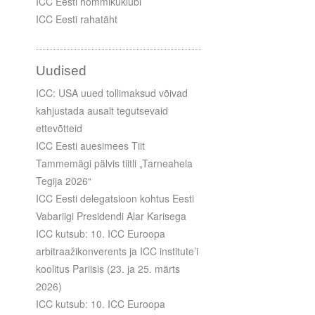
ICC Eesti hommikuklubi
ICC Eesti rahatäht
Uudised
ICC: USA uued tollimaksud võivad
kahjustada ausalt tegutsevaid
ettevõtteid
ICC Eesti auesimees Tiit
Tammemägi pälvis tiitli „Tarneahela
Tegija 2026“
ICC Eesti delegatsioon kohtus Eesti
Vabariigi Presidendi Alar Karisega
ICC kutsub: 10. ICC Euroopa
arbitraažikonverents ja ICC institute’i
koolitus Pariisis (23. ja 25. märts
2026)
ICC kutsub: 10. ICC Euroopa