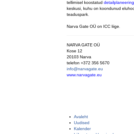
tellimisel koostatud
detailplaneering
keskusi, kuhu on koondunud eluhoon
teaduspark.
.
Narva Gate OÜ on ICC liige.
NARVA GATE OÜ
Kose 12
20103 Narva
telefon +372 356 5670
info@narvagate.eu
www.narvagate.eu
Avaleht
Uudised
Kalender