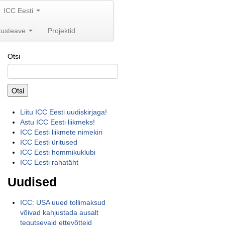
ICC Eesti
kusteave
Projektid
Otsi
Otsi
Liitu ICC Eesti uudiskirjaga!
Astu ICC Eesti liikmeks!
ICC Eesti liikmete nimekiri
ICC Eesti üritused
ICC Eesti hommikuklubi
ICC Eesti rahatäht
Uudised
ICC: USA uued tollimaksud
võivad kahjustada ausalt
tegutsevaid ettevõtteid