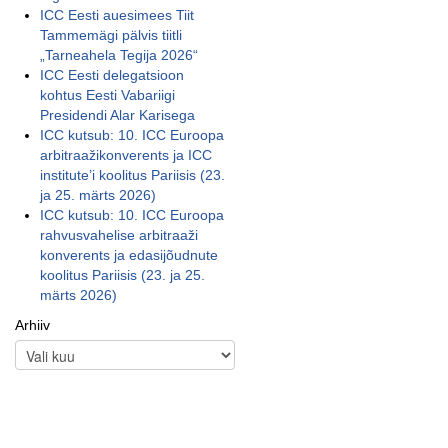
ICC Eesti auesimees Tiit
Tammemägi pälvis tiitli
„Tarneahela Tegija 2026“
ICC Eesti delegatsioon
kohtus Eesti Vabariigi
Presidendi Alar Karisega
ICC kutsub: 10. ICC Euroopa
arbitraažikonverents ja ICC
institute’i koolitus Pariisis (23.
ja 25. märts 2026)
ICC kutsub: 10. ICC Euroopa
rahvusvahelise arbitraaži
konverents ja edasijõudnute
koolitus Pariisis (23. ja 25.
märts 2026)
Arhiiv