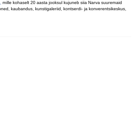
,
mille kohaselt 20 aasta jooksul kujuneb siia Narva suuremaid
ed, kaubandus, kunstigaleriid, kontserdi- ja konverentsikeskus,