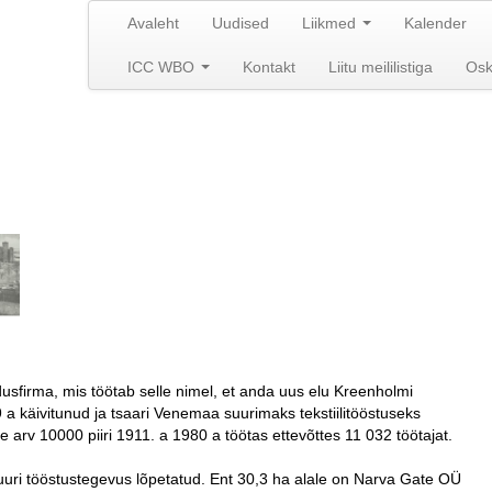
Avaleht
Uudised
Liikmed
Kalender
ICC WBO
Kontakt
Liitu meililistiga
Os
dusfirma, mis töötab selle nimel, et anda uus elu Kreenholmi
9 a käivitunud ja tsaari Venemaa suurimaks tekstiilitööstuseks
e arv 10000 piiri 1911. a 1980 a töötas ettevõttes 11 032 töötajat.
ri tööstustegevus lõpetatud. Ent 30,3 ha alale on Narva Gate OÜ