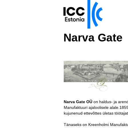
Narva Gate
.
.
.
Narva Gate OÜ
on haldus- ja aren
Manufaktuuri ajaloolisele alale.185
kujunenud ettevõttes ületas töötajat
.
Tänaseks on Kreenholmi Manufaktuu