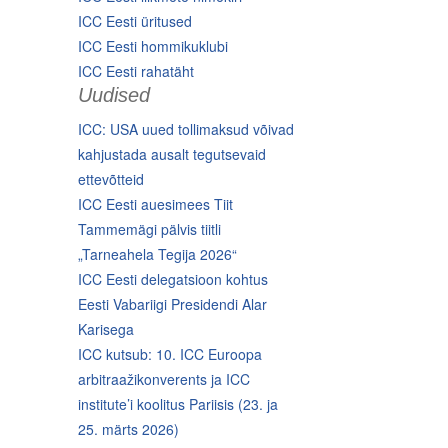
ICC Eesti üritused
ICC Eesti hommikuklubi
ICC Eesti rahatäht
Uudised
ICC: USA uued tollimaksud võivad
kahjustada ausalt tegutsevaid
ettevõtteid
ICC Eesti auesimees Tiit
Tammemägi pälvis tiitli
„Tarneahela Tegija 2026“
ICC Eesti delegatsioon kohtus
Eesti Vabariigi Presidendi Alar
Karisega
ICC kutsub: 10. ICC Euroopa
arbitraažikonverents ja ICC
institute’i koolitus Pariisis (23. ja
25. märts 2026)