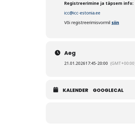
Registreerimine ja täpsem info:
icc@icc-estonia.ee
Või registreerimisvormil
siin
Aeg
21.01.2026
17:45
-
20:00
(GMT+00:00
KALENDER
GOOGLECAL