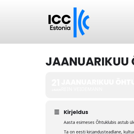
JAANUARIKUU 
21
JAANUARIKUU ÕHTU
REIN VEIDEMANN
JAAN
Kirjeldus
Aasta esimeses Õhtuklubis astub ü
Ta on eesti kirjandusteadlane, kultuu