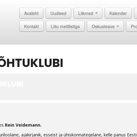
Avaleht
Uudised
Liikmed
Kalender
Kontakt
Liitu meililistiga
Oskusteave
Pro
ÕHTUKLUBI
KLUBI
les
Rein Veidemann.
riloolane, ajakirjanik, esseist ja ühiskonnategelane, kelle panus Eesti