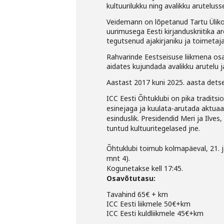
kultuurilukku ning avalikku arutelus
Veidemann on lõpetanud Tartu Ülikool
uurimusega Eesti kirjanduskriitika ar
tegutsenud ajakirjaniku ja toimetajan
Rahvarinde Eestseisuse liikmena osa
aidates kujundada avalikku arutelu j
Aastast 2017 kuni 2025. aasta detse
ICC Eesti Õhtuklubi on pika traditsi
esinejaga ja kuulata-arutada aktuaa
esinduslik. Presidendid Meri ja Ilv
tuntud kultuuritegelased jne.
Õhtuklubi toimub kolmapäeval, 21. j
mnt 4).
Kogunetakse kell 17:45.
Osavõtutasu:
Tavahind 65€ + km
ICC Eesti liikmele 50€+km
ICC Eesti kuldliikmele 45€+km