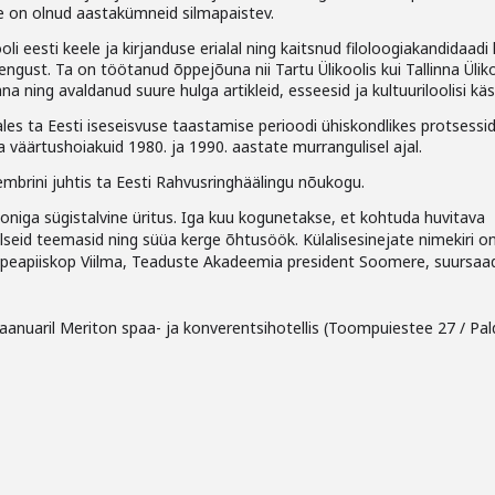
se on olnud aastakümneid silmapaistev.
i eesti keele ja kirjanduse erialal ning kaitsnud filoloogiakandidaadi 
engust. Ta on töötanud õppejõuna nii Tartu Ülikoolis kui Tallinna Üliko
a ning avaldanud suure hulga artikleid, esseesid ja kultuuriloolisi käsi
les ta Eesti iseseisvuse taastamise perioodi ühiskondlikes protsessi
a väärtushoiakuid 1980. ja 1990. aastate murrangulisel ajal.
mbrini juhtis ta Eesti Rahvusringhäälingu nõukogu.
ooniga sügistalvine üritus. Iga kuu kogunetakse, et kohtuda huvitava
lseid teemasid ning süüa kerge õhtusöök. Külalisesinejate nimekiri o
es, peapiiskop Viilma, Teaduste Akadeemia president Soomere, suursaa
aanuaril Meriton spaa- ja konverentsihotellis (Toompuiestee 27 / Pald