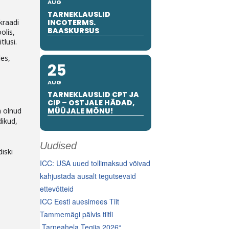
AUG
TARNEKLAUSLID
kraadi
INCOTERMS.
BAASKURSUS
olis,
tlusi.
des,
25
AUG
TARNEKLAUSLID CPT JA
CIP – OSTJALE HÄDAD,
n olnud
MÜÜJALE MÕNU!
dikud,
Uudised
iski
ICC: USA uued tollimaksud võivad
kahjustada ausalt tegutsevaid
ettevõtteid
ICC Eesti auesimees Tiit
Tammemägi pälvis tiitli
„Tarneahela Tegija 2026“