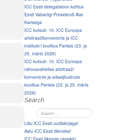
ICC Eesti delegatsioon kohtus
Eesti Vabariigi Presidendi Alar
Karisega
ICC kutsub: 10. ICC Euroopa
arbitraažikonverents ja ICC
institute’i koolitus Pariisis (23. ja
25. märts 2026)
ICC kutsub: 10. ICC Euroopa
rahvusvahelise arbitraaži
konverents ja edasijõudnute
koolitus Pariisis (23. ja 25. märts
2026)
Search
Liitu ICC Eesti uudiskirjaga!
Astu ICC Eesti liikmeks!
ICC Eesti liikmete nimekiri