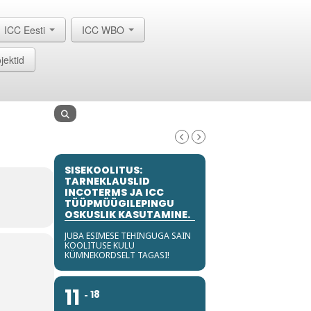
ICC Eesti
ICC WBO
jektid
SISEKOOLITUS:
TARNEKLAUSLID
INCOTERMS JA ICC
TÜÜPMÜÜGILEPINGU
OSKUSLIK KASUTAMINE.
JUBA ESIMESE TEHINGUGA SAIN
KOOLITUSE KULU
KÜMNEKORDSELT TAGASI!
11
18