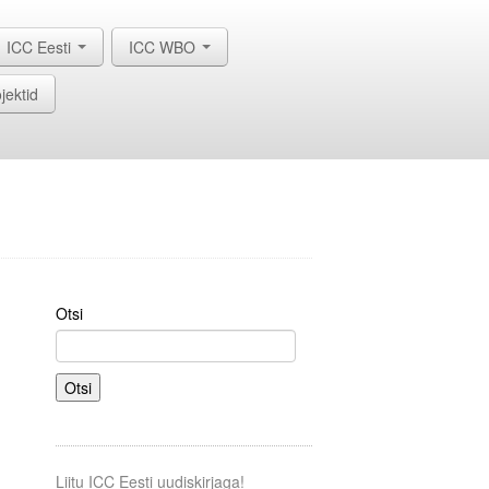
ICC Eesti
ICC WBO
jektid
Otsi
Otsi
Liitu ICC Eesti uudiskirjaga!