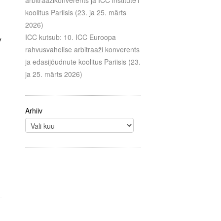
arbitraažikonverents ja ICC institute’i
koolitus Pariisis (23. ja 25. märts
2026)
ICC kutsub: 10. ICC Euroopa
v
rahvusvahelise arbitraaži konverents
ja edasijõudnute koolitus Pariisis (23.
ja 25. märts 2026)
Arhiiv