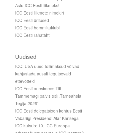
Astu ICC Eesti liikmeks!
ICC Eesti liikmete nimekiri
ICC Eesti üritused
ICC Eesti hommikuklubi
ICC Eesti rahatäht
Uudised
ICC: USA uued tollimaksud võivad
kahjustada ausalt tegutsevaid
ettevõtteid
ICC Eesti auesimees Tiit
Tammemägi pälvis tiitli „Tarneahela
Tegija 2026“
ICC Eesti delegatsioon kohtus Eesti
Vabariigi Presidendi Alar Karisega
ICC kutsub: 10. ICC Euroopa