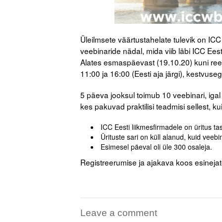
Üleilmsete väärtustahelate tulevik on ICC v
veebinaride nädal, mida viib läbi ICC Ees
Alates esmaspäevast (19.10.20) kuni reed
11:00 ja 16:00 (Eesti aja järgi), kestvuseg
5 päeva jooksul toimub 10 veebinari, iga
kes pakuvad praktilisi teadmisi sellest, k
ICC Eesti liikmesfirmadele on üritus tas
Ürituste sari on küll alanud, kuid veebi
Esimesel päeval oli üle 300 osaleja.
Registreerumise ja ajakava koos esineja
Leave a comment