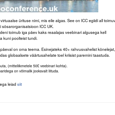
irtuaalse ürituse nimi, mis eile algas. See on ICC egiidi all toimu
ti sõsarorganisatsioon ICC UK.
eni toimub iga päev kaks reaalajas veebinari algusega kell
a kuni poolteist tundi.
l päeval on oma teema. Esinejateks 40+ rahvusvahelist kõnelejat,
uidas globaalsete väärtusahelate toel kriisist paremini taastuda.
uta, (mitteliikmetele 50£ veebinari kohta).
naridega on võimalik jooksvalt liituda.
tega leiad
siit