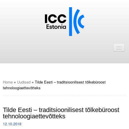
Avaleht
Uudised
Liikmed
ICC Eesti liikmebaas
Home
»
Uudised
»
Tilde Eesti – traditsioonilisest tõlkebüroost
tehnoloogiaettevõtteks
Liikmete pakkumised
Astu ICC Eesti liikmeks!
Tilde Eesti – traditsioonilisest tõlkebüroost
tehnoloogiaettevõtteks
Kalender
12.10.2018
ICC Eesti