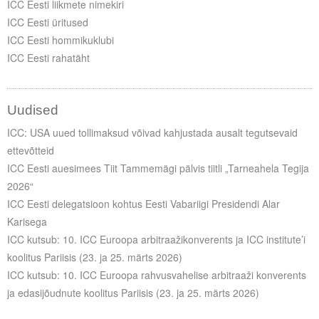
ICC Eesti liikmete nimekiri
ICC Eesti üritused
ICC Eesti hommikuklubi
ICC Eesti rahatäht
Uudised
ICC: USA uued tollimaksud võivad kahjustada ausalt tegutsevaid
ettevõtteid
ICC Eesti auesimees Tiit Tammemägi pälvis tiitli „Tarneahela Tegija
2026“
ICC Eesti delegatsioon kohtus Eesti Vabariigi Presidendi Alar
Karisega
ICC kutsub: 10. ICC Euroopa arbitraažikonverents ja ICC institute’i
koolitus Pariisis (23. ja 25. märts 2026)
ICC kutsub: 10. ICC Euroopa rahvusvahelise arbitraaži konverents
ja edasijõudnute koolitus Pariisis (23. ja 25. märts 2026)