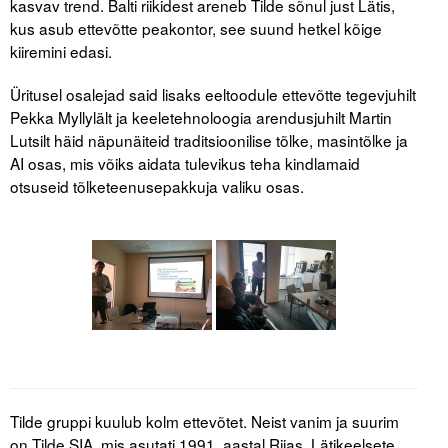
kasvav trend. Balti riikidest areneb Tilde sõnul just Lätis,
Liitu meililistiga
kus asub ettevõtte peakontor, see suund hetkel kõige
Oskusteave
kiiremini edasi.
Üritusel osalejad said lisaks eeltoodule ettevõtte tegevjuhilt
Incoterms® 2020
Pekka Myllylält ja keeletehnoloogia arendusjuhilt Martin
Abimaterjalid
Lutsilt häid näpunäiteid traditsioonilise tõlke, masintõlke ja
AI osas, mis võiks aidata tulevikus teha kindlamaid
Projektid
otsuseid tõlketeenusepakkuja valiku osas.
Tilde gruppi kuulub kolm ettevõtet. Neist vanim ja suurim
on Tilde SIA, mis asutati 1991. aastal Riias. Lätikeelsete