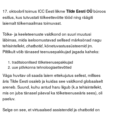
17. oktoobril toimus ICC Eesti liikme
büroos
Tilde Eesti OÜ
Tegevused
esitlus, kus tutvustati tõlkeettevõtte tööd ning räägiti
Publikatsioonid
laiemalt tõlkemaailmas toimuvast.
Arvamus
Tõlke- ja keeleteenuste valdkond on suuri muutusi
läbimas, mida iseloomustavad sellised märksõnad nagu
Viidad
tehisintellekt,
, kõnetuvastussüsteemid jm.
chatbotid
Piltlikult võib tänased teenusepakkujad jagada kaheks:
ICC WBO
traditsioonilised tõlketeenusepakkujad
ICC komisjonid
uue põlvkonna tehnoloogiaettevõtted
Väga huvitav oli saada laiem ettekujutus sellest, millises
Digiraamatukogu
äris Tilde Eesti osaleb ja kuidas see valdkond globaalselt
Juhendid ja väljaanded
areneb. Suund, kuhu antud haru liigub (k.a tehisintellekt,
mis on juba tänasel päeval ka tõlketeenuseäris sees), oli
Videod
paeluv.
Kontakt
Selge on see, et virtuaalsed assistendid ja chatbotid on