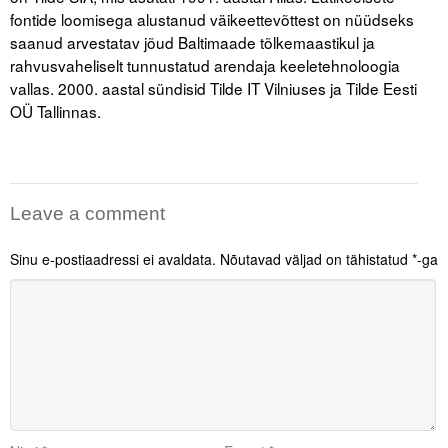
fontide loomisega alustanud väikeettevõttest on nüüdseks
saanud arvestatav jõud Baltimaade tõlkemaastikul ja
rahvusvaheliselt tunnustatud arendaja keeletehnoloogia
vallas. 2000. aastal sündisid Tilde IT Vilniuses ja Tilde Eesti
OÜ Tallinnas.
Leave a comment
Sinu e-postiaadressi ei avaldata.
Nõutavad väljad on tähistatud
*
-ga