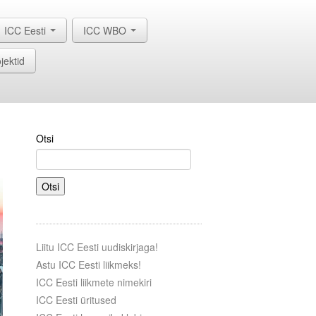
ICC Eesti
ICC WBO
jektid
Otsi
Otsi
Liitu ICC Eesti uudiskirjaga!
Astu ICC Eesti liikmeks!
ICC Eesti liikmete nimekiri
ICC Eesti üritused