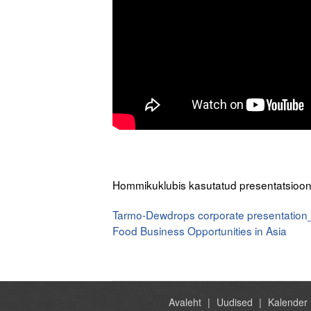
Hommikuklubis kasutatud presentatsioon
Tarmo-Dewdrops corporate presentatio
Food Business Opportunities in Asia
post
cycle
therapy
Avaleht
Uudised
Kalender