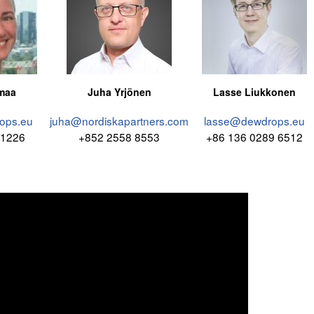
smaa
Juha Yrjönen
Lasse Liukkonen
ops.eu
juha@nordiskapartners.com
lasse@dewdrops.eu
 1226
+852 2558 8553
+86 136 0289 6512