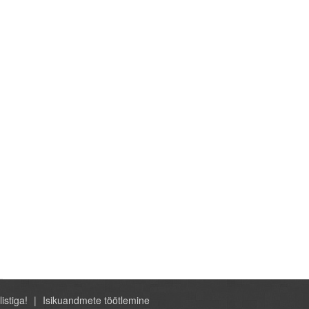
listiga!
Isikuandmete töötlemine