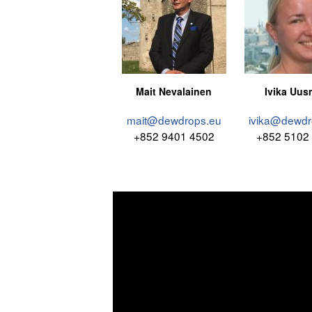
Mait Nevalainen
Ivika Uu
mait@dewdrops.eu
ivika@dewdr
+852 9401 4502
+852 5102