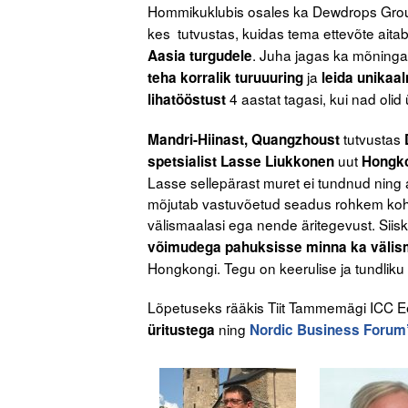
Hommikuklubis osales ka Dewdrops Grou
kes tutvustas, kuidas tema ettevõte aita
. Juha jagas ka mõningai
Aasia turgudele
ja
teha korralik turuuuring
leida unikaa
4 aastat tagasi, kui nad olid
lihatööstust
tutvustas
Mandri-Hiinast, Quangzhoust
uut
spetsialist Lasse Liukkonen
Hongko
Lasse sellepärast muret ei tundnud ning a
mõjutab vastuvõetud seadus rohkem kohal
välismaalasi ega nende äritegevust. Siisk
võimudega pahuksisse minna ka väli
Hongkongi. Tegu on keerulise ja tundlik
Lõpetuseks rääkis Tiit Tammemägi ICC Ee
ning
üritustega
Nordic Business Forum’