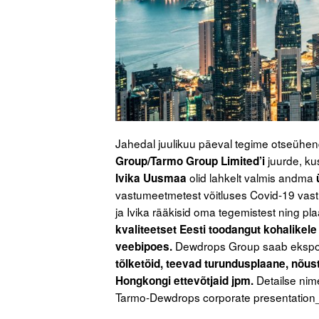
Jahedal juulikuu päeval tegime otseühe
juurde, ku
Group/Tarmo Group Limited’i
olid lahkelt valmis andma
Ivika Uusmaa
vastumeetmetest võitluses Covid-19 vas
ja Ivika rääkisid oma tegemistest ning p
kvaliteetset Eesti toodangut kohalikele
Dewdrops Group saab ekspordi
veebipoes.
tõlketöid, teevad turundusplaane, nõus
Detailse nime
Hongkongi ettevõtjaid jpm.
Tarmo-Dewdrops corporate presentation