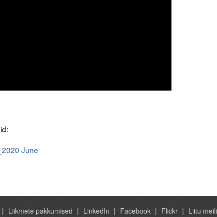
id:
n_2020 June
Liikmete pakkumised
LinkedIn
Facebook
Flickr
Liitu meili