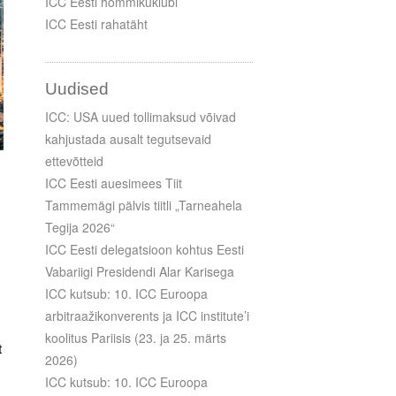
ICC Eesti hommikuklubi
ICC Eesti rahatäht
Uudised
ICC: USA uued tollimaksud võivad
kahjustada ausalt tegutsevaid
ettevõtteid
ICC Eesti auesimees Tiit
Tammemägi pälvis tiitli „Tarneahela
Tegija 2026“
ICC Eesti delegatsioon kohtus Eesti
Vabariigi Presidendi Alar Karisega
ICC kutsub: 10. ICC Euroopa
arbitraažikonverents ja ICC institute’i
koolitus Pariisis (23. ja 25. märts
t
2026)
ICC kutsub: 10. ICC Euroopa