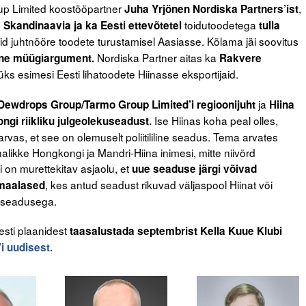
p Limited koostööpartner
,
Juha Yrjönen Nordiska Partners’ist
b
toidutoodetega
Skandinaavia ja ka Eesti ettevõtetel
tulla
d juhtnööre toodete turustamisel Aasiasse. Kõlama jäi soovitus
Nordiska Partner aitas ka
lne müügiargument.
Rakvere
 üks esimesi Eesti lihatoodete Hiinasse eksportijaid.
ja
Dewdrops Group/Tarmo Group Limited’i regioonijuht
Hiina
Ise Hiinas koha peal olles,
ngi riikliku julgeolekuseadust.
rvas, et see on olemuselt poliitililine seadus. Tema arvates
ikke Hongkongi ja Mandri-Hiina inimesi, mitte niivõrd
i on murettekitav asjaolu, et
uue seaduse järgi võivad
, kes antud seadust rikuvad väljaspool Hiinat või
smaalased
u seadusega.
sti plaanidest
taasalustada septembrist Kella Kuue Klubi
i uudisest.