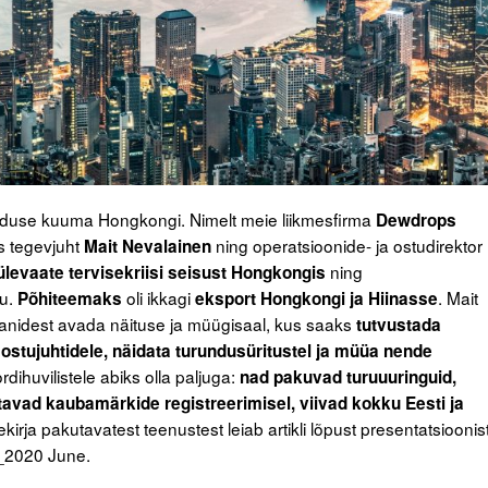
nduse kuuma Hongkongi. Nimelt meie liikmesfirma
Dewdrops
s tegevjuht
ning operatsioonide- ja ostudirektor
Mait Nevalainen
ning
ülevaate tervisekriisi seisust Hongkongis
tu.
oli ikkagi
. Mait
Põhiteemaks
eksport Hongkongi ja Hiinasse
laanidest avada näituse ja müügisaal, kus saaks
tutvustada
 ostujuhtidele, näidata turundusüritustel ja müüa nende
huvilistele abiks olla paljuga:
nad pakuvad turuuuringuid,
tavad kaubamärkide registreerimisel, viivad kokku Eesti ja
kirja pakutavatest teenustest leiab artikli lõpust presentatsioonis
_2020 June.