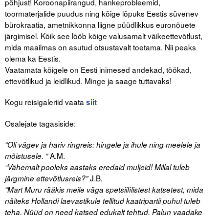
põhjust! Koroonapiirangud, hankeprobleemid,
toormaterjalide puudus ning kõige lõpuks Eestis süvenev
bürokraatia, ametnikkonna liigne püüdlikkus euronõuete
järgimisel. Kõik see lööb kõige valusamalt väikeettevõtlust,
mida maailmas on asutud otsustavalt toetama. Nii peaks
olema ka Eestis.
Vaatamata kõigele on Eesti inimesed andekad, töökad,
ettevõtlikud ja leidlikud. Minge ja saage tuttavaks!
Kogu reisigaleriid vaata
siit
Osalejate tagasiside:
“Oli vägev ja hariv ringreis: hingele ja ihule ning meelele ja
A.M.
mõistusele. “
“Vähemalt pooleks aastaks eredaid muljeid! Millal tuleb
J.B
järgmine ettevõtlusreis?”
.
“Mart Muru rääkis meile väga spetsiifilistest katsetest, mida
näiteks Hollandi laevastikule tellitud kaatripartii puhul tuleb
teha. Nüüd on need katsed edukalt tehtud. Palun vaadake