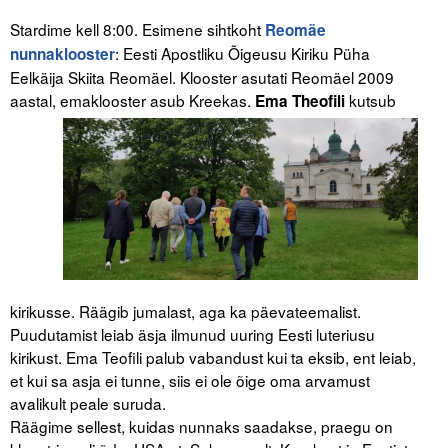
Stardime kell 8:00. Esimene sihtkoht
Reomäe
: Eesti Apostliku Õigeusu Kiriku Püha
nunnaklooster
Eelkäija Skiita Reomäel. Klooster asutati Reomäel 2009
aastal, emaklooster asub Kreekas.
kutsub
Ema Theofili
kirikusse. Räägib jumalast, aga ka päevateemalist.
Puudutamist leiab äsja ilmunud uuring Eesti luteriusu
kirikust. Ema Teofili palub vabandust kui ta eksib, ent leiab,
et kui sa asja ei tunne, siis ei ole õige oma arvamust
avalikult peale suruda.
Räägime sellest, kuidas nunnaks saadakse, praegu on