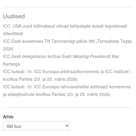
Uudised
ICC: USA uued tollimaksud võivad kahjustada ausalt tegutsevaid
ettevõtteid
ICC Eesti auesimees Tiit Tammemägi pälvis tiitli „Tarneahela Tegija
2026“
ICC Eesti delegatsioon kohtus Eesti Vabariigi Presidendi Alar
Karisega
ICC kutsub: 10. ICC Euroopa arbitraažikonverents ja ICC institute’i
koolitus Pariisis (23. ja 25. märts 2026)
ICC kutsub: 10. ICC Euroopa rahvusvahelise arbitraaži konverents
ja edasijõudnute koolitus Pariisis (23. ja 25. märts 2026)
Arhiiv