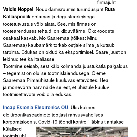
firmajuht
. Nõupidamisruumis turundusjuht
Valdis Noppel
Ruta
ootamas ja degusteerimisega
Kallaspoolik
tootetutvustus võib alata. See, mis firmas on
tootearenduses tehtud, on kiiduväärne. Öko-toodete
osakaal kasvab. Mo Saaremaa (tõlkes: Minu
Saaremaa) kaubamärk torkab ostjale silma ja kutsub
tarbima. Edukas on oldud ka eksportimisel. Saare juust on
leidnud tee ka Itaaliasse.
Tootmine seisab, sest käib kolmanda juustukatla paigaldus
– tegemist on olulise tootmislaiendusega. Oleme
Saaremaa Piimaühistule kuuluvas ettevõttes. Hea
ja mõnevõrra harv näide sellest, et ühistule kuuluv
tootmisettevõte võib olla edukas.
.
Üks kolmest
Incap Estonia Electronics OÜ
elektroonikaseadmete tootjast rahvusvahelises
korporatsioonis. Covid-19 tõendi kontrolli läbinult
antakse
külalised
tootmisjuhi