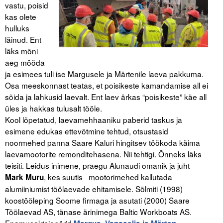
vastu, poisid
kas olete
hulluks
läinud. Ent
läks mõni
aeg mööda
ja esimees tuli ise Margusele ja Märtenile laeva pakkuma.
Osa meeskonnast teatas, et poisikeste kamandamise all ei
sõida ja lahkusid laevalt. Ent laev ärkas “poisikeste” käe all
üles ja hakkas tulusalt tööle.
Kool lõpetatud, laevamehhaaniku paberid taskus ja
esimene edukas ettevõtmine tehtud, otsustasid
noormehed panna Saare Kaluri hingitsev töökoda käima
laevamootorite remonditehasena. Nii tehtigi. Õnneks läks
teisiti. Leidus inimene, praegu Alunaudi omanik ja juht
, kes suutis mootorimehed kallutada
Mark Muru
alumiiniumist töölaevade ehitamisele. Sõlmiti (1998)
koostööleping Soome firmaga ja asutati (2000) Saare
Töölaevad AS, tänase ärinimega Baltic Workboats AS.
Enamusaktsionärid