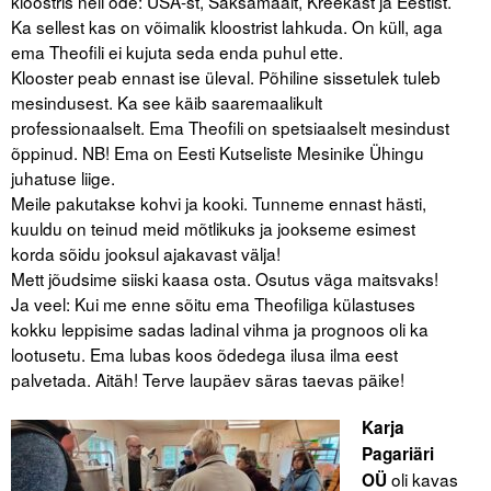
kloostris neli õde: USA-st, Saksamaalt, Kreekast ja Eestist.
Ka sellest kas on võimalik kloostrist lahkuda. On küll, aga
ema Theofili ei kujuta seda enda puhul ette.
Klooster peab ennast ise üleval. Põhiline sissetulek tuleb
mesindusest. Ka see käib saaremaalikult
professionaalselt. Ema Theofili on spetsiaalselt mesindust
õppinud. NB! Ema on Eesti Kutseliste Mesinike Ühingu
juhatuse liige.
Meile pakutakse kohvi ja kooki. Tunneme ennast hästi,
kuuldu on teinud meid mõtlikuks ja jookseme esimest
korda sõidu jooksul ajakavast välja!
Mett jõudsime siiski kaasa osta. Osutus väga maitsvaks!
Ja veel: Kui me enne sõitu ema Theofiliga külastuses
kokku leppisime sadas ladinal vihma ja prognoos oli ka
lootusetu. Ema lubas koos õdedega ilusa ilma eest
palvetada. Aitäh! Terve laupäev säras taevas päike!
Karja
Pagariäri
oli kavas
OÜ