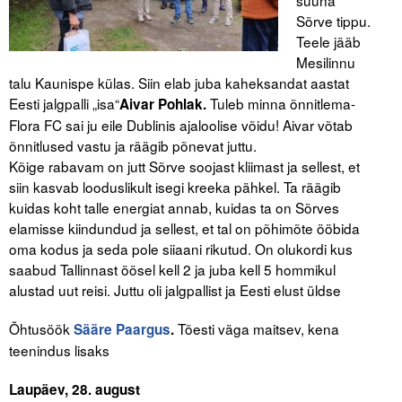
Sõrve tippu.
Teele jääb
Mesilinnu
talu Kaunispe külas. Siin elab juba kaheksandat aastat
Eesti jalgpalli „isa“
Tuleb minna õnnitlema-
Aivar Pohlak.
Flora FC sai ju eile Dublinis ajaloolise võidu! Aivar võtab
õnnitlused vastu ja räägib põnevat juttu.
Kõige rabavam on jutt Sõrve soojast kliimast ja sellest, et
siin kasvab looduslikult isegi kreeka pähkel. Ta räägib
kuidas koht talle energiat annab, kuidas ta on Sõrves
elamisse kiindundud ja sellest, et tal on põhimõte ööbida
oma kodus ja seda pole siiaani rikutud. On olukordi kus
saabud Tallinnast öösel kell 2 ja juba kell 5 hommikul
alustad uut reisi. Juttu oli jalgpallist ja Eesti elust üldse
Õhtusöök
Tõesti väga maitsev, kena
Sääre Paargus
.
teenindus lisaks
Laupäev, 28. august