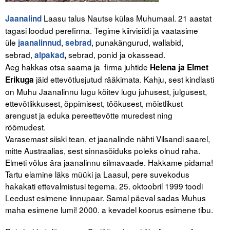
Laasu talus Nautse külas Muhumaal. 21 aastat
Jaanalind
tagasi loodud perefirma. Tegime kiirvisiidi ja vaatasime
üle
,
, punakängurud, wallabid,
jaanalinnud
sebrad
sebrad,
sebrad, ponid ja okassead.
alpakad
,
Aeg hakkas otsa saama ja firma juhtide
Helena ja Elmet
jäid ettevõtlusjutud rääkimata. Kahju, sest kindlasti
Erikuga
on Muhu Jaanalinnu lugu köitev lugu juhusest, julgusest,
ettevõtlikkusest, õppimisest, töökusest, mõistlikust
arengust ja eduka pereettevõtte muredest ning
rõõmudest.
Varasemast siiski tean, et jaanalinde nähti Vilsandi saarel,
mitte Austraalias, sest sinnasõiduks poleks olnud raha.
Elmeti võlus ära jaanalinnu silmavaade. Hakkame pidama!
Tartu elamine läks müüki ja Laasul, pere suvekodus
hakakati ettevalmistusi tegema. 25. oktoobril 1999 toodi
Leedust esimene linnupaar. Samal päeval sadas Muhus
maha esimene lumi! 2000. a kevadel koorus esimene tibu.