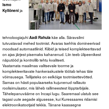
Ismo
ja
Kyllöneni
tehnoloogiajuhi
käe alla. Säravsilmi
Aadi Rahula
tutvustavad mehed tootmist. Avaras tsehhis domineerivad
moodsad automaatliinid. Kiibid ja teised komplekteeritavad
on ajas järjest pisemaks kahanenud. Liin teeb ülipeenikest
näputööd ja kontrollib tehtu kvaliteeti.
Vaatamata maailmas valitsevale toorme ja
komplekteeritavate hankeraskustele töötab tehas täie
võimsusega. Tellijateks on eelkõige tootmisettevõtted.
Samas on hästi populaarseks kujunenud ralliauto
roolisimulaator, mis läheb rallimeestest lõpptarbijale.
Tähelepanuväärne on Incapi lugu. Saaremaal ulatub see
tagasi uute aegade algusesse, kui Kuressaares ridamisi
elektroonikatootjaid tekkis. Tänane kaasaegne