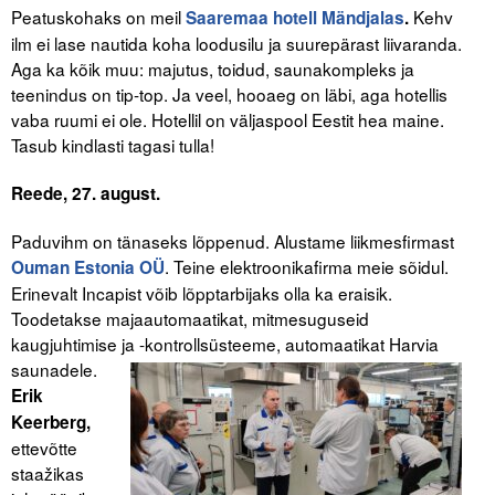
Peatuskohaks on meil
Kehv
Saaremaa hotell Mändjalas
.
ilm ei lase nautida koha loodusilu ja suurepärast liivaranda.
Aga ka kõik muu: majutus, toidud, saunakompleks ja
teenindus on tip-top. Ja veel, hooaeg on läbi, aga hotellis
vaba ruumi ei ole. Hotellil on väljaspool Eestit hea maine.
Tasub kindlasti tagasi tulla!
Reede, 27. august.
Paduvihm on tänaseks lõppenud. Alustame liikmesfirmast
. Teine elektroonikafirma meie sõidul.
Ouman Estonia OÜ
Erinevalt Incapist võib lõpptarbijaks olla ka eraisik.
Toodetakse majaautomaatikat, mitmesuguseid
kaugjuhtimise ja -kontrollsüsteeme,
automaatikat Harvia
saunadele.
Erik
Keerberg,
ettevõtte
staažikas