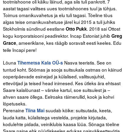
tootmishoone oli käiku läinud, aga siis tuli pankrott. 7
aastat tagasi valitses uues tootmishoones tuul ja tühjus.
Toimus omanikuvahetus ja elu tuli tagasi. Tõeline tõus
algas teise omanikuvahetuse järel kui 2015 a tuli juhiks
Stokholmis sündinud eestlane
. 2018 sai Ottost
Otto Pukk
kogu korporatsiooni peadirektor. Incap Estoniat juhib
Greg
, ameeriklane, kes räägib soravalt eesti keeles. Edu
Grace
teile Incapi pere!
Lõuna
Nasva teeristis. See on
Tihemetsa Kala OÜ-s
tuntud koht. Söömas ja sooja suitsukala ostmas on käinud
ooperipäevade esinejad ja külalised, valitsusjuhid,
ettevõtjad ja teised head inimesed. Kes ütleks ära ehtsast
Saare kalalõunast – värske kartul, soe suitsulest ja –
ahven saare õllega. Eelroaks räimerullid, kook ja kohvi
lõpetuseks.
Perenaine
suudab kõike: suitsutada, keeta,
Tiina Mai
lauda katta, külalistega vestelda, projekte kirjutada,
kodulehte pidada, veiniklubis kaasa lüüa. Sõnaga tõeline
Saare naine ehk nüüdiskeeles edukas naisväikeettevõtja.