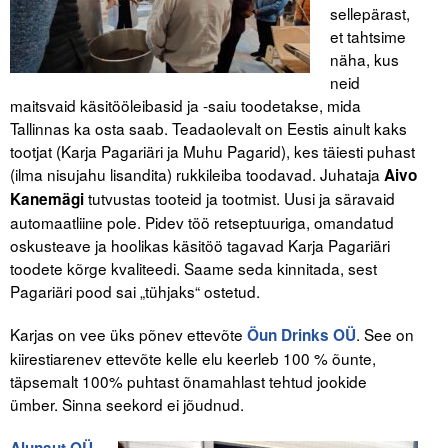
sellepärast,
et tahtsime
näha, kus
neid
maitsvaid käsitööleibasid ja -saiu toodetakse, mida
Tallinnas ka osta saab. Teadaolevalt on Eestis ainult kaks
tootjat (Karja Pagariäri ja Muhu Pagarid), kes täiesti puhast
(ilma nisujahu lisandita) rukkileiba toodavad. Juhataja
Aivo
tutvustas tooteid ja tootmist. Uusi ja säravaid
Kanemägi
automaatliine pole. Pidev töö retseptuuriga, omandatud
oskusteave ja hoolikas käsitöö tagavad Karja Pagariäri
toodete kõrge kvaliteedi. Saame seda kinnitada, sest
Pagariäri pood sai „tühjaks“ ostetud.
Karjas on vee üks põnev ettevõte
. See on
Öun Drinks OÜ
kiirestiarenev ettevõte kelle elu keerleb 100 % õunte,
täpsemalt 100% puhtast õnamahlast tehtud jookide
ümber. Sinna seekord ei jõudnud.
Alunaut OÜ