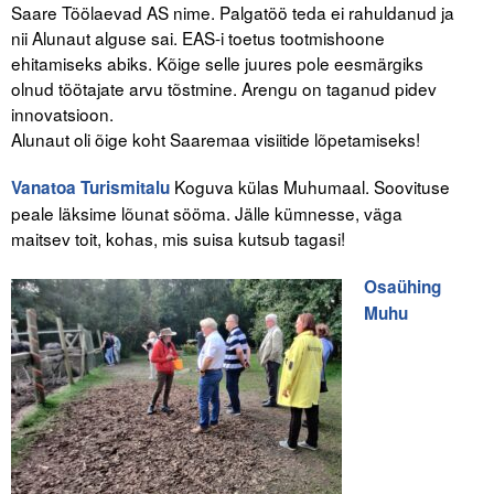
Saare Töölaevad AS nime. Palgatöö teda ei rahuldanud ja
nii Alunaut alguse sai. EAS-i toetus tootmishoone
ehitamiseks abiks. Kõige selle juures pole eesmärgiks
olnud töötajate arvu tõstmine. Arengu on taganud pidev
innovatsioon.
Alunaut oli õige koht Saaremaa visiitide lõpetamiseks!
Koguva külas Muhumaal. Soovituse
Vanatoa Turismitalu
peale läksime lõunat sööma. Jälle kümnesse, väga
maitsev toit, kohas, mis suisa kutsub tagasi!
Osaühing
Muhu