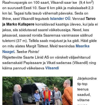
2
Raahvuspargis on 100 saart, Vilsandi saar ise (9,4 km
)
on suuruselt Eesti 10. Saar 6 km pikk ja maksiaalselt 2,3
km lai. Tagasi tulla tasub vähemalt päevaks. Seda on
lihtne, sest Vilsandil tegutseb
. Vennad
Islander OÜ
Tarvo
korraldavad kaatriga üleveo, kui jala ei
ja Marko Kullapere
jaksa, siis sõidutavad saarel väikebussiga. Need, kes
jaksavad, saavad ronida Saaremaa vanimasse säilinud
tuletorni (37 m). Tellida saab majutust ja ka giidi. Häid giide
on mitu alates Margit Tättest. Meid teenindas
Maarika
Naagel
.
Twelve Points!
Riigiettevõte Saarte Liinid AS on värskelt väljaehitanud
sadamakaid Papissaare ja Vikati sadamas (Vilsandil) ning
käima pannud väikelaeva
Vilsandi
Järjekordne
tip-top
teenus
saadud,
võtame
suuna