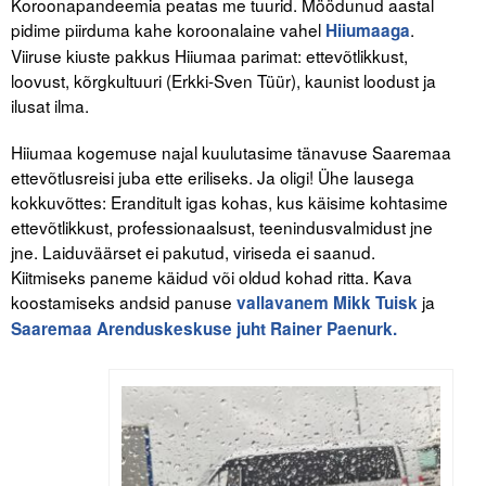
Koroonapandeemia peatas me tuurid. Möödunud aastal
pidime piirduma kahe koroonalaine vahel
.
Hiiumaaga
Tegevused
Viiruse kiuste pakkus Hiiumaa parimat: ettevõtlikkust,
loovust, kõrgkultuuri (Erkki-Sven Tüür), kaunist loodust ja
Publikatsioonid
ilusat ilma.
Arvamus
Hiiumaa kogemuse najal kuulutasime tänavuse Saaremaa
ettevõtlusreisi juba ette eriliseks. Ja oligi! Ühe lausega
Viidad
kokkuvõttes: Eranditult igas kohas, kus käisime kohtasime
ettevõtlikkust, professionaalsust, teenindusvalmidust jne
ICC WBO
jne. Laiduväärset ei pakutud, viriseda ei saanud.
Kiitmiseks paneme käidud või oldud kohad ritta. Kava
ICC komisjonid
koostamiseks andsid panuse
ja
vallavanem Mikk Tuisk
Digiraamatukogu
Saaremaa Arenduskeskuse juht Rainer Paenurk.
Juhendid ja väljaanded
Videod
Kontakt