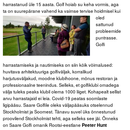
harrastanud üle 15 aasta. Golf hoiab su keha vormis, aga
ta on suurepärane
vahend ka vaimse tervise hoidmisel kui
oled
sattunud
probleemide
puntrasse.
Golfi
harrastamiseks ja nautimiseks on siin kõik võimalused:
huvitava arhitektuuriga golfiväljak, korralikud
harjutusväljakud, moodne klubihoone, mõnus restoran ja
professionaalne teenindus. Selleks, et golfiklubi omadega
välja tuleks peaks klubil olema 1000 liiget. Kohapealt sellist
arvu harrastajaid ei leia. Covid-19 peatas soomlaste
ligipääsu. Saare Golfile oleks väljapääsuks otselennud
Stockholmist ja Soomest. Tänavu suvel üks õnnestunud
proovilend Stockholmist tehti, aga selleks see jäi. Õnneks
on Saare Golfi omanik Rootsi-eestlane
Peeter Hunt