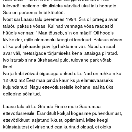
tulevad! Imetleme triibulisteks värvitud uksi talu hoonetel.
See on pereema Imbi kätetöö.
Ivost sai Laasu talu peremees 1994. Siis oli praegu avar
taluõu paksus võsas. Kui nad vennaga võsa raadasid
hüüdis vennas: ” Maa tõuseb, siin on mägi!” Oli hoopis
kivikelder, mille olemasolu keegi ei teadnud. Paksus võsas
oli ka põhjakaarde jääv ligi hektarine väli. Nüüd on seal
avar väli, metssigade tõrjumiseks kena lattaiaga piiratud.
Ivo istutab sinna ükshaaval puid, tulevane park võtab
ilmet.
Ivo ja Imbi võivad õigusega uhked olla. Nad on rohkem kui
12 000 m2 Eestimaa pinda kauniks ja elamisväärseks
kujundanud. Nagu ettevõtlusreisile kohane, sai ka üks
eelleping sõlmitud.
Laasu talu oli Le Grande Finale meie Saaremaa
ettevõtlusreisile. Eranditult kõikjal kogesime pühendumust,
ettevõtlikkust, asjatundlikkust, optimismi. Mitte keegi
külastatutest ei virisenud ega kurtnud olgugi, et oleks