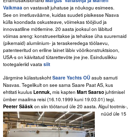
Margus Vanaselja ja Märten
on vastavalt juhatuse ja nõukogu esimees.
Vaikmaa
See on imetlusväärne, kuidas suudeti pisikesse Nasva
külla koondada oskusteave, võimekas tööjõud ja
innovaatiline mõtlemine. 20 aasta jooksul on läbitud
võimas areng: konstrueeritakse ja tehakse üha suuremaid
(pikemaid) alumiinium- ja teraskeredega töölaevu,
patenteeritud on eriline lainet läbiv vöörikonstruktsioon,
USA-s on käivitatud tütarettevõte jne jne. Esinduslikku
tootegaleriid vaata
siit
Järgmine külastuskoht
asub samuti
Saare Yachts OÜ
Nasvas. Tegelikult on see sama Saare Paat AS, kus
ehtitati kuulus
mis kapten
juhtimisel
Lennuk,
Mart Saarso
ümber maailma reisi (16.10.1999 kuni 19.03.01) tegi.
on siin töötanud üle 20 aasta. Algul tootmis-,
Peeter Sääsk
nüüd üle 15