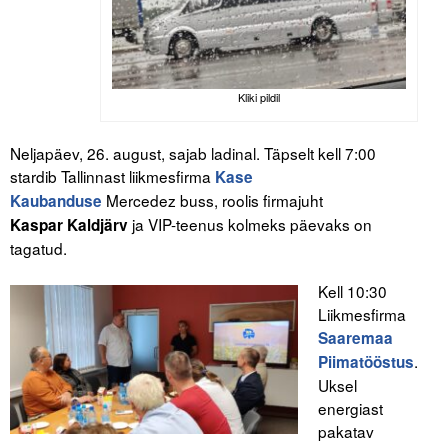
Liitu meililistiga
Oskusteave
Incoterms® 2020
Kliki pildil
Abimaterjalid
Neljapäev, 26. august, sajab ladinal. Täpselt kell 7:00
stardib Tallinnast liikmesfirma
Kase
Projektid
Mercedez buss, roolis firmajuht
Kaubanduse
ja VIP-teenus kolmeks päevaks on
Kaspar Kaldjärv
tagatud.
Kell 10:30
Liikmesfirma
Saaremaa
.
Piimatööstus
Uksel
energiast
pakatav