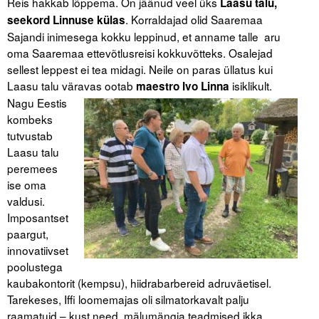
Reis hakkab lõppema. On jäänud veel üks
Laasu talu,
. Korraldajad olid Saaremaa
seekord Linnuse külas
Sajandi inimesega kokku leppinud, et anname talle aru
oma Saaremaa ettevõtlusreisi kokkuvõtteks. Osalejad
sellest leppest ei tea midagi. Neile on paras üllatus kui
Laasu talu väravas ootab
isiklikult.
maestro Ivo Linna
Nagu Eestis
kombeks
tutvustab
Laasu talu
peremees
ise oma
valdusi.
Imposantset
paargut,
innovatiivset
poolustega
kaubakontorit (kempsu), hiidrabarbereid adruväetisel.
Tarekeses, Iffi loomemajas oli silmatorkavalt palju
raamatuid – kust need mälumängja teadmised ikka