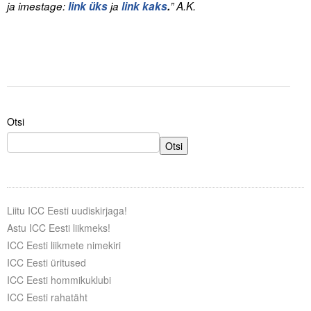
ja imestage:
link üks
ja
link kaks
.
” A.K.
Otsi
Otsi
Liitu ICC Eesti uudiskirjaga!
Astu ICC Eesti liikmeks!
ICC Eesti liikmete nimekiri
ICC Eesti üritused
ICC Eesti hommikuklubi
ICC Eesti rahatäht