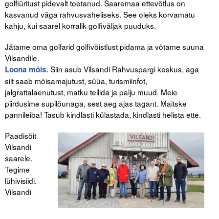
golfiüritust pidevalt toetanud. Saaremaa ettevõtlus on
kasvanud väga rahvusvaheliseks. See oleks korvamatu
kahju, kui saarel korralik golfiväljak puuduks.
Jätame oma golfarid golfivõistlust pidama ja võtame suuna
Vilsandile.
Siin asub Vilsandi Rahvuspargi keskus, aga
Loona mõis.
siit saab mõisamajutust, süüa, turismiinfot,
jalgrattalaenutust, matku tellida ja palju muud. Meie
piirdusime supilõunaga, sest aeg ajas tagant. Maitske
pannileiba! Tasub kindlasti külastada, kindlasti helista ette.
Paadisõit
Vilsandi
saarele.
Tegime
lühivisiidi.
Vilsandi