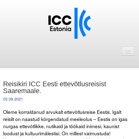
Avaleht
Uudised
Liikmed
Reisikiri ICC Eesti ettevõtlusreisist
ICC Eesti liikmebaas
Saaremaale.
03.09.2021
Liikmete pakkumised
Oleme korraldanud arvukalt ettevõtlusreise Eestis. Igalt
Astu ICC Eesti liikmeks!
reisilt on naastud kõrgendatud meeleolus – Eestis on igas
nurgas ettevõtlikke, nutikaid ja töökaid inimesi, kaunist
Kalender
loodust ja kultuurimälestisi. On millest vaimustuda!
ICC Eesti