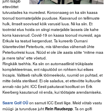
juht räägib
ettevõttet
tutvustades ka muredest. Koroonaaeg on ka siin kaasa
toonud toormaterjalide puuduse. Kasvanud on tellimuste
hulk, ilmselt soovivad kõik varusid luua. Nii ka siin. Et
tootmist elus hoida on siingi materjalide laoseis üle kahe
korra kasvanud. Covid-19 on kaasa toonud muresid, aga
Erikule ka teatud kergendust. Ta kureerib Oumani
tütarettevõtet Peterburis, mis tähendas vähemalt ühte
Peterburireisi kuus. Nüüd ei ole üle aasta sõite “mitme maa
ja mere taha” ette võetud.
Ringkäik tsehhis. Ka siin on automaatliinid trükiplaate
komplekteerimas, ent näputööd on rohkem kui eilses
Incapis. Valitseb rahulik töömeeleolu, ruumid on puhtad, et
mitte öelda steriilsed. Ei ole saladus, et ettevõtte kultuurile
annab näo juht. ICC Eesti pakutavat koolitust on Erik
Keerberg kasutanud nii enda, kui töötajate arendamiseks.
on samuti ICC Eesti liige. Meid võtab vastu
Saare Golf OÜ
müügi- ja turunduse juht
. Ta on golfi
Rein Raudsepp