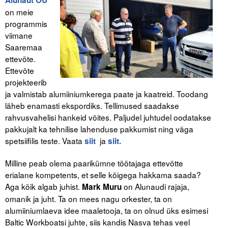
on meie
programmis
viimane
Saaremaa
ettevõte.
Ettevõte
projekteerib
ja valmistab alumiiniumkerega paate ja kaatreid. Toodang
läheb enamasti ekspordiks. Tellimused saadakse
rahvusvahelisi hankeid võites. Paljudel juhtudel oodatakse
pakkujalt ka tehnilise lahenduse pakkumist ning väga
spetsiifilis teste. Vaata
ja
siit
siit.
Milline peab olema paarikümne töötajaga ettevõtte
erialane kompetents, et selle kõigega hakkama saada?
Aga kõik algab juhist.
on Alunaudi rajaja,
Mark Muru
omanik ja juht. Ta on mees nagu orkester, ta on
alumiiniumlaeva idee maaletooja, ta on olnud üks esimesi
Baltic Workboatsi juhte, siis kandis Nasva tehas veel