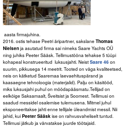
aasta firmajuhina.
2016. ostis tehase Peetri äripartner, sakslane
Thomas
ja asutatud firma sai nimeks Saare Yachts OÜ
Nielsen
ning juhiks Peeter Sääsk. Tellimustööna tehakse 5 tüüpi
kohapeal konstrueeritud luksusjahti. Neist
on
Saare 46
suurim, pikkusega 14 meetrit. Tooted on väga kvaliteetsed,
neis on kätketud Saaremaa laevaehituspärand ja
kaasaegne tehnoloogia (materjalid). Palju on käsitööd,
miks luksusjahi puhul on möödapääsmatu.Tellijad on
eelkõige Saksamaalt, Šveitsist ja Soomest. Tellimusi on
saadud messidel osalemise tulemusena. Mitmel juhul
eksponeeritakse jahti enne tellijale üleandmist messil. Nii
jahid, kui
ise on rahvusvaheliselt tuntud.
Peeter Sääsk
Tellimusi jätkub ja värvatakse juurde töötajaid.