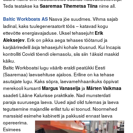
Teda teatakse ka
nime all.
Saaremaa Tihemetsa Tiina
Nasva jõe suudmes. Vihma sajab
Baltic Workboats AS
ladinal, kaks tuulegeneraatorit töös – katavad kogu
ettevõtte energiavajaduse. Uksel tehasejuht
Erik
. Erik on pikka aega tehases töötanud ja
Aleksejev
karjääriredelil äsja tehasejuhi kohale tõusnud. Kui Incapis
kontrolliti Covidi tõendi olemasolu, siis siin 1äksid maskid
käiku.
Baltic Workboatsi lugu väärib eraldi peatükki Eesti
(Saaremaa) laevaehituse ajaloos. Eriline on ka tehase
asutajate lugu. Kaks sõpra, laevamehhaanikuks õppivat
merekooli kursanti
ja
Margus Vanaselja
Märten Vaikmaa
saadeti Lääne Kalurisse praktikale. Nad munsterdati
paraja suurusega laeva. Uued ajad olid tulemas ja laeva
tegutsemine majandile erilist tulu ei toonud. Noormehed
marssisid esimehe kabinetti ja pakkusid ennast laeva
opereerima.
Esimees