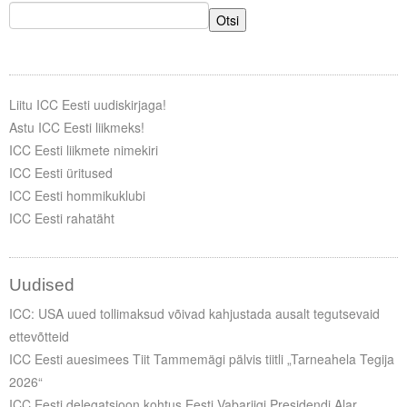
Liitu meililistiga
Otsi
Oskusteave
Incoterms® 2020
Liitu ICC Eesti uudiskirjaga!
Abimaterjalid
Astu ICC Eesti liikmeks!
ICC Eesti liikmete nimekiri
Projektid
ICC Eesti üritused
ICC Eesti hommikuklubi
ICC Eesti rahatäht
Uudised
ICC: USA uued tollimaksud võivad kahjustada ausalt tegutsevaid
ettevõtteid
ICC Eesti auesimees Tiit Tammemägi pälvis tiitli „Tarneahela Tegija
2026“
ICC Eesti delegatsioon kohtus Eesti Vabariigi Presidendi Alar