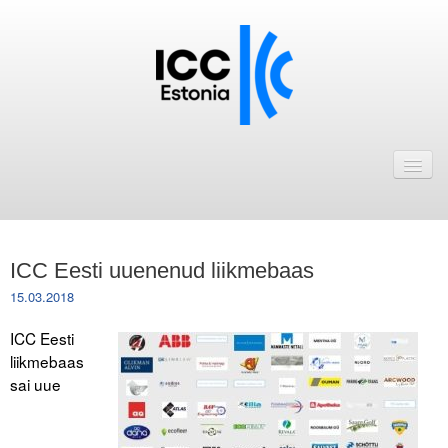
Avaleht
Uudised
Liikmed
ICC Eesti uuenenud liikmebaas
ICC Eesti liikmebaas
15.03.2018
Liikmete pakkumised
ICC Eesti
liikmebaas
Astu ICC Eesti liikmeks!
sai uue
Kalender
ICC Eesti