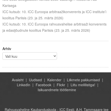
Karisega
ICC kutsub: 10. ICC Euroopa arbitraažikonverents ja ICC institute’i
koolitus Pariisis (23. ja 25. märts 2026)
ICC kutsub: 10. ICC Euroopa rahvusvahelise arbitraaži konverents
ja edasijõudnute koolitus Pariisis (23. ja 25. märts 2026)
Arhiiv
Avaleht
Uudised
Kalender
Liikmete pakkumised
LinkedIn
Facebook
Flickr
Liitu meililistiga!
Isikuandmete töötlemine
Rahvusvaheline Kaubanduskoda - ICC Eesti, A.H. Tammsaare tee