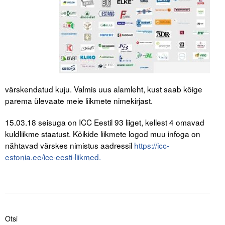
Tegevused
Publikatsioonid
Arvamus
Viidad
värskendatud kuju. Valmis uus alamleht, kust saab kõige
parema ülevaate meie liikmete nimekirjast.
ICC WBO
15.03.18 seisuga on ICC Eestil 93 liiget, kellest 4 omavad
ICC komisjonid
kuldliikme staatust. Kõikide liikmete logod muu infoga on
nähtavad värskes nimistus aadressil
https://icc-
Digiraamatukogu
estonia.ee/icc-eesti-liikmed.
Juhendid ja väljaanded
Videod
Kontakt
Otsi