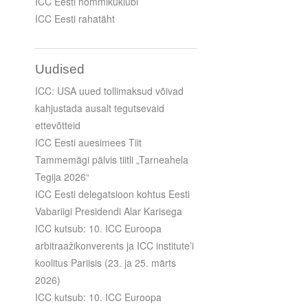
ICC Eesti hommikuklubi
ICC Eesti rahatäht
Uudised
ICC: USA uued tollimaksud võivad
kahjustada ausalt tegutsevaid
ettevõtteid
ICC Eesti auesimees Tiit
Tammemägi pälvis tiitli „Tarneahela
Tegija 2026“
ICC Eesti delegatsioon kohtus Eesti
Vabariigi Presidendi Alar Karisega
ICC kutsub: 10. ICC Euroopa
arbitraažikonverents ja ICC institute’i
koolitus Pariisis (23. ja 25. märts
2026)
ICC kutsub: 10. ICC Euroopa