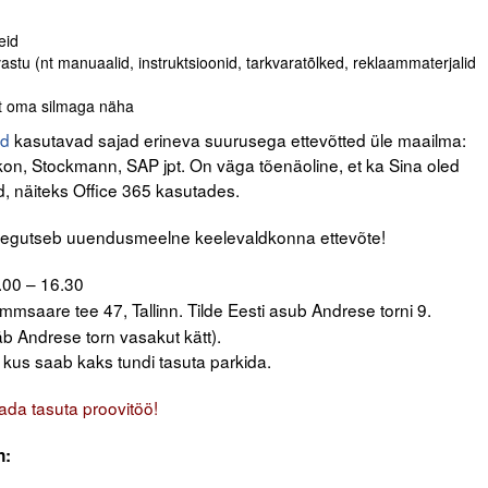
eid
astu (nt manuaalid, instruktsioonid, tarkvaratõlked, reklaammaterjalid
ut oma silmaga näha
id
kasutavad sajad erineva suurusega ettevõtted üle maailma:
kon, Stockmann, SAP jpt. On väga tõenäoline, et ka Sina oled
d, näiteks Office 365 kasutades.
as tegutseb uuendusmeelne keelevaldkonna ettevõte!
.00 – 16.30
saare tee 47, Tallinn. Tilde Eesti asub Andrese torni 9.
äb Andrese torn vasakut kätt).
 kus saab kaks tundi tasuta parkida.
tada tasuta proovitöö!
n: