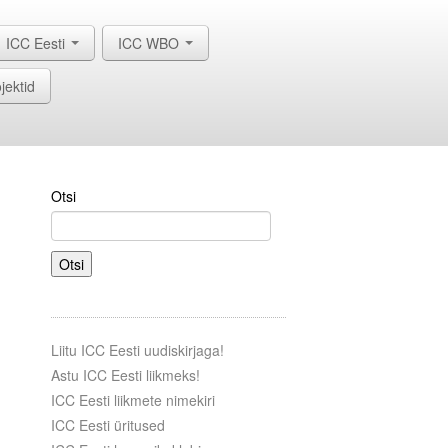
ICC Eesti
ICC WBO
jektid
Otsi
Otsi
Liitu ICC Eesti uudiskirjaga!
Astu ICC Eesti liikmeks!
ICC Eesti liikmete nimekiri
ICC Eesti üritused