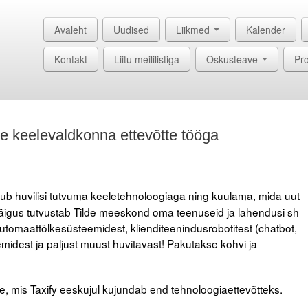
Avaleht
Uudised
Liikmed
Kalender
Kontakt
Liitu meililistiga
Oskusteave
Pro
 keelevaldkonna ettevõtte tööga
ub huvilisi tutvuma keeletehnoloogiaga ning kuulama, mida uut
käigus tutvustab Tilde meeskond oma teenuseid ja lahendusi sh
 automaattõlkesüsteemidest, klienditeenindusrobotitest (chatbot,
midest ja paljust muust huvitavast! Pakutakse kohvi ja
e, mis Taxify eeskujul kujundab end tehnoloogiaettevõtteks.