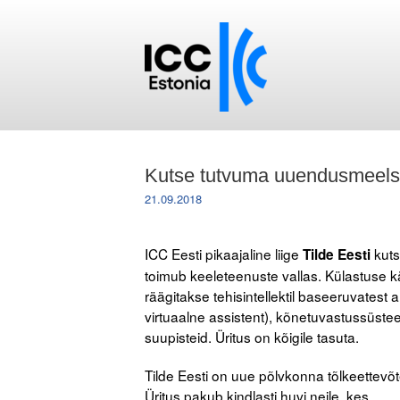
Kutse tutvuma uuendusmeelse
21.09.2018
ICC Eesti pikaajaline liige
kuts
Tilde Eesti
toimub keeleteenuste vallas. Külastuse 
räägitakse tehisintellektil baseeruvatest
virtuaalne assistent), kõnetuvastussüstee
suupisteid. Üritus on kõigile tasuta.
Tilde Eesti on uue põlvkonna tõlkeettevõt
Üritus pakub kindlasti huvi neile, kes