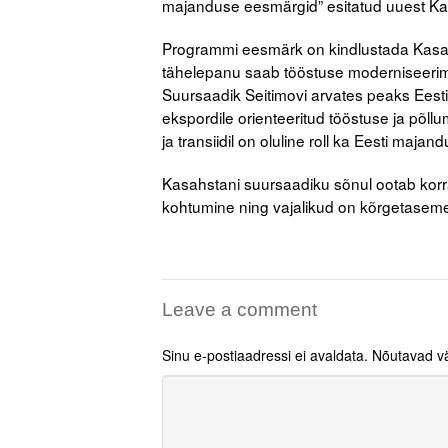
majanduse eesmärgid” esitatud uuest Ka
Programmi eesmärk on kindlustada Kasahs
tähelepanu saab tööstuse moderniseerimin
Suursaadik Seitimovi arvates peaks Eesti
ekspordile orienteeritud tööstuse ja põll
ja transiidil on oluline roll ka Eesti ma
Kasahstani suursaadiku sõnul ootab korra
kohtumine ning vajalikud on kõrgetasemeli
Leave a comment
Sinu e-postiaadressi ei avaldata.
Nõutavad vä