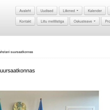
Avaleht
Uudised
Liikmed
Kalender
Kontakt
Liitu meililistiga
Oskusteave
Pro
hstani suursaatkonnas
suursaatkonnas