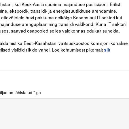
tani, kui Kesk-Aasia suurima majanduse positsiooni. Erilist
e, ekspordi-, transiidi- ja energiasuutlikkuse arendamine.
 ettevõtetele huvi pakkuma eelkõige Kasahstani IT-sektori kui
umajanduse arenguplaan ning transiidi valdkond. Kuna IT sektoril
janduses, saavad osapooled selles valdkonnas edukalt suhelda.
ldamist ka Eesti-Kasahstani valitsuskoostöö komisjoni korraline
sed visiidid riikide vahel. Loe kohtumisest pikemalt
siit
ljad on tähistatud
*
-ga