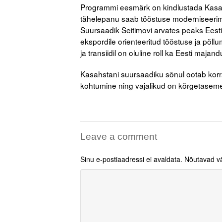
Programmi eesmärk on kindlustada Kasahs
tähelepanu saab tööstuse moderniseerimin
Suursaadik Seitimovi arvates peaks Eesti
ekspordile orienteeritud tööstuse ja põll
ja transiidil on oluline roll ka Eesti ma
Kasahstani suursaadiku sõnul ootab korra
kohtumine ning vajalikud on kõrgetasemeli
Leave a comment
Sinu e-postiaadressi ei avaldata.
Nõutavad vä