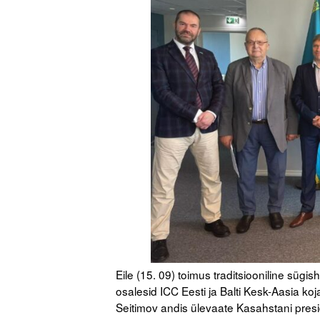
Eile (15. 09) toimus traditsiooniline sü
osalesid ICC Eesti ja Balti Kesk-Aasia ko
Seitimov andis ülevaate Kasahstani pres