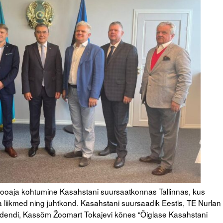
gishooaja kohtumine Kasahstani suursaatkonnas Tallinnas, kus
ja liikmed ning juhtkond. Kasahstani suursaadik Eestis, TE Nurlan
idendi, Kassõm Žoomart Tokajevi kõnes “Õiglase Kasahstani