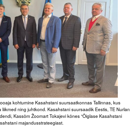
gishooaja kohtumine Kasahstani suursaatkonnas Tallinnas, kus
ja liikmed ning juhtkond. Kasahstani suursaadik Eestis, TE Nurlan
idendi, Kassõm Žoomart Tokajevi kõnes “Õiglase Kasahstani
sahstani majandusstrateegiast.