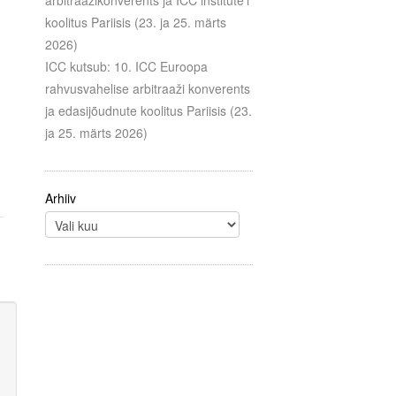
arbitraažikonverents ja ICC institute’i
koolitus Pariisis (23. ja 25. märts
2026)
ICC kutsub: 10. ICC Euroopa
rahvusvahelise arbitraaži konverents
ja edasijõudnute koolitus Pariisis (23.
ja 25. märts 2026)
Arhiiv