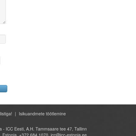
listiga!
Isikuandmete töötlemine
- ICC Eesti, A.H. Tammsaare tee 47, Tallinn
Estonia, +372 684 1070, icc@icc-estonia.ee