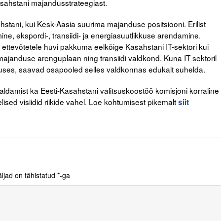
sahstani majandusstrateegiast.
tani, kui Kesk-Aasia suurima majanduse positsiooni. Erilist
e, ekspordi-, transiidi- ja energiasuutlikkuse arendamine.
 ettevõtetele huvi pakkuma eelkõige Kasahstani IT-sektori kui
umajanduse arenguplaan ning transiidi valdkond. Kuna IT sektoril
janduses, saavad osapooled selles valdkonnas edukalt suhelda.
ldamist ka Eesti-Kasahstani valitsuskoostöö komisjoni korraline
sed visiidid riikide vahel. Loe kohtumisest pikemalt
siit
ljad on tähistatud
*
-ga