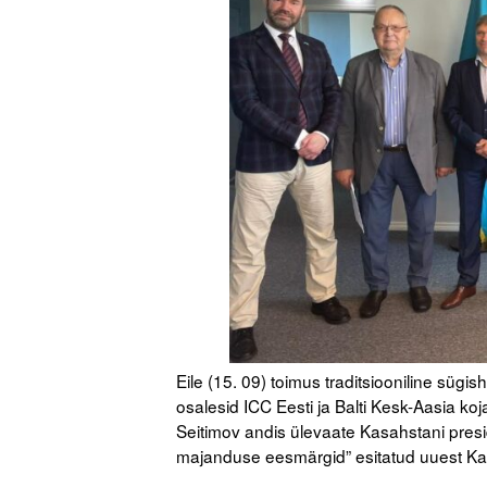
Eile (15. 09) toimus traditsiooniline sü
osalesid ICC Eesti ja Balti Kesk-Aasia ko
Seitimov andis ülevaate Kasahstani pres
majanduse eesmärgid” esitatud uuest Ka