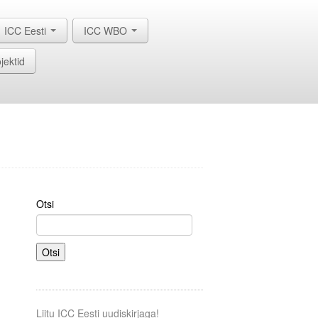
ICC Eesti
ICC WBO
jektid
Otsi
Otsi
Liitu ICC Eesti uudiskirjaga!