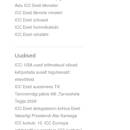
Astu ICC Eesti liikmeks!
ICC Eesti liikmete nimekiri
ICC Eesti üritused
ICC Eesti hommikuklubi
ICC Eesti rahatäht
Uudised
ICC: USA uued tollimaksud võivad
kahjustada ausalt tegutsevaid
ettevõtteid
ICC Eesti auesimees Tiit
Tammemägi pälvis tiitli „Tarneahela
Tegija 2026“
ICC Eesti delegatsioon kohtus Eesti
Vabariigi Presidendi Alar Karisega
ICC kutsub: 10. ICC Euroopa