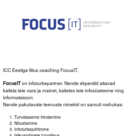
Tegevused
Publikatsioonid
Arvamus
Viidad
ICC WBO
ICC Eestiga liitus osaühing FocusIT.
ICC komisjonid
on infoturbepartner. Nende ekperdid aitavad
FocusIT
kaitsta teie vara ja mainet, kaitstes teie infosüsteeme ning
Digiraamatukogu
informatsiooni.
Juhendid ja väljaanded
Nende pakutavate teenuste nimekiri on samuti mahukas:
Videod
Turvataseme hindamine
Nõustamine
Kontakt
Infoturbejuhtimine
Isikuandmete turvalisus