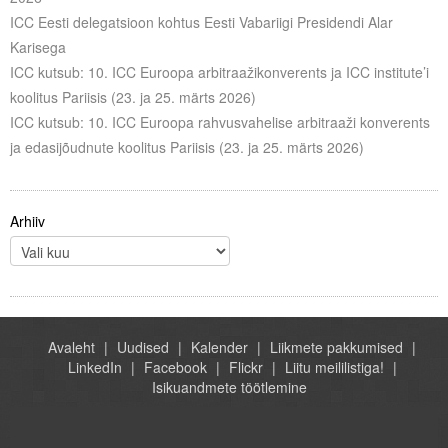
ICC Eesti delegatsioon kohtus Eesti Vabariigi Presidendi Alar
Karisega
ICC kutsub: 10. ICC Euroopa arbitraažikonverents ja ICC institute’i
koolitus Pariisis (23. ja 25. märts 2026)
ICC kutsub: 10. ICC Euroopa rahvusvahelise arbitraaži konverents
ja edasijõudnute koolitus Pariisis (23. ja 25. märts 2026)
Arhiiv
Avaleht
Uudised
Kalender
Liikmete pakkumised
LinkedIn
Facebook
Flickr
Liitu meililistiga!
Isikuandmete töötlemine