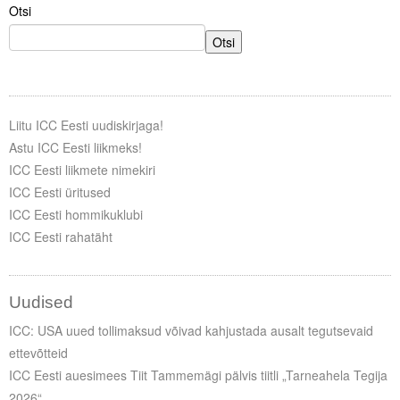
Otsi
Otsi
Liitu ICC Eesti uudiskirjaga!
Astu ICC Eesti liikmeks!
ICC Eesti liikmete nimekiri
ICC Eesti üritused
ICC Eesti hommikuklubi
ICC Eesti rahatäht
Uudised
ICC: USA uued tollimaksud võivad kahjustada ausalt tegutsevaid
ettevõtteid
ICC Eesti auesimees Tiit Tammemägi pälvis tiitli „Tarneahela Tegija
2026“