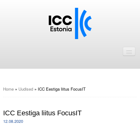
Avaleht
Uudised
Liikmed
ICC Eesti liikmebaas
Home
»
Uudised
»
ICC Eestiga liitus FocusIT
Liikmete pakkumised
ICC Eestiga liitus FocusIT
Astu ICC Eesti liikmeks!
12.08.2020
Kalender
ICC Eesti