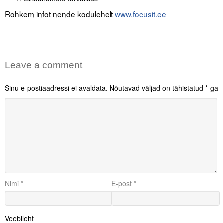
Liitu meililistiga
Rohkem infot nende kodulehelt
www.focusit.ee
Oskusteave
Incoterms® 2020
Leave a comment
Abimaterjalid
Sinu e-postiaadressi ei avaldata.
Nõutavad väljad on tähistatud
*
-ga
Projektid
Nimi
*
E-post
*
Veebileht