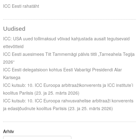
ICC Eesti rahatäht
Uudised
ICC: USA uued tollimaksud võivad kahjustada ausalt tegutsevaid
ettevõtteid
ICC Eesti auesimees Tiit Tammemägi pälvis tiitli „Tarneahela Tegija
2026“
ICC Eesti delegatsioon kohtus Eesti Vabariigi Presidendi Alar
Karisega
ICC kutsub: 10. ICC Euroopa arbitraažikonverents ja ICC institute’i
koolitus Pariisis (23. ja 25. märts 2026)
ICC kutsub: 10. ICC Euroopa rahvusvahelise arbitraaži konverents
ja edasijõudnute koolitus Pariisis (23. ja 25. märts 2026)
Arhiiv