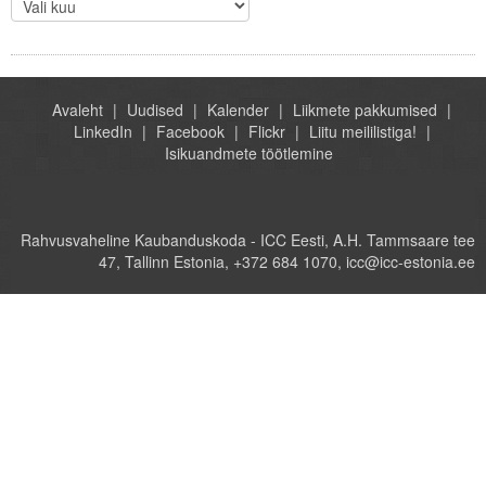
Avaleht
Uudised
Kalender
Liikmete pakkumised
LinkedIn
Facebook
Flickr
Liitu meililistiga!
Isikuandmete töötlemine
Rahvusvaheline Kaubanduskoda - ICC Eesti, A.H. Tammsaare tee
47, Tallinn Estonia, +372 684 1070, icc@icc-estonia.ee