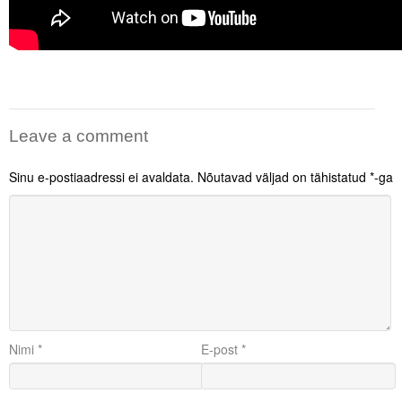
Leave a comment
Sinu e-postiaadressi ei avaldata.
Nõutavad väljad on tähistatud
*
-ga
Nimi
*
E-post
*