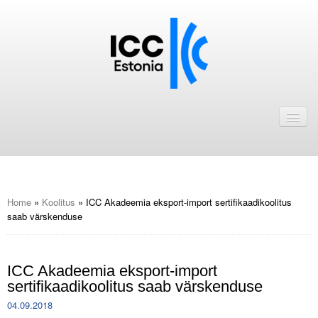
Avaleht
Uudised
Liikmed
ICC Eesti liikmebaas
Home
»
Koolitus
»
ICC Akadeemia eksport-import sertifikaadikoolitus
saab värskenduse
Liikmete pakkumised
Astu ICC Eesti liikmeks!
ICC Akadeemia eksport-import
sertifikaadikoolitus saab värskenduse
Kalender
04.09.2018
ICC Eesti