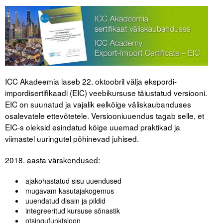
Tegevused
Publikatsioonid
Arvamus
ICC Akadeemia laseb 22. oktoobril välja ekspordi-
Viidad
impordisertifikaadi (EIC) veebikursuse täiustatud versiooni.
EIC on suunatud ja vajalik eelkõige väliskaubanduses
ICC WBO
osalevatele ettevõtetele. Versiooniuuendus tagab selle, et
EIC-s oleksid esindatud kõige uuemad praktikad ja
ICC komisjonid
viimastel uuringutel põhinevad juhised.
Digiraamatukogu
2018. aasta värskendused:
Juhendid ja väljaanded
ajakohastatud sisu uuendused
Videod
mugavam kasutajakogemus
uuendatud disain ja pildid
integreeritud kursuse sõnastik
Kontakt
otsingufunktsioon