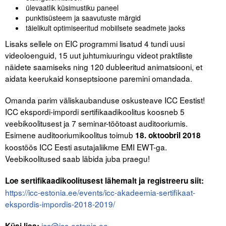
Liitu meililistiga
ülevaatlik küsimustiku paneel
punktisüsteem ja saavutuste märgid
Oskusteave
täielikult optimiseeritud mobiilsete seadmete jaoks
Lisaks sellele on EIC programmi lisatud 4 tundi uusi
Incoterms® 2020
videoloenguid, 15 uut juhtumiuuringu videot praktiliste
näidete saamiseks ning 120 dubleeritud animatsiooni, et
Abimaterjalid
aidata keerukaid konseptsioone paremini omandada.
Projektid
Omanda parim väliskaubanduse oskusteave ICC Eestist!
ICC ekspordi-impordi sertifikaadikoolitus koosneb 5
veebikoolitusest ja 7 seminar-töötoast auditooriumis.
Esimene auditooriumikoolitus toimub
18. oktoobril 2018
koostöös ICC Eesti asutajaliikme EMI EWT-ga.
Veebikoolitused saab läbida juba praegu!
Loe sertifikaadikoolitusest lähemalt ja registreeru siit:
https://icc-estonia.ee/events/icc-akadeemia-sertifikaat-
ekspordis-impordis-2018-2019/
icc@icc-estonia.ee
Küsi lisa: